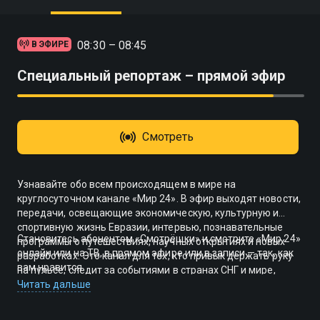
08:30 – 08:45
В ЭФИРЕ
Специальный репортаж – прямой эфир
Смотреть
Узнавайте обо всем происходящем в мире на
круглосуточном канале «Мир 24». В эфир выходят новости,
передачи, освещающие экономическую, культурную и
спортивную жизнь Евразии, интервью, познавательные
Становитесь абонентом «Смотрёшки» и смотрите «Мир 24»
программы о путешествиях, научных открытиях и новых
онлайн или на ТВ, в прямом эфире или в записи — так, как
разработках. Это канал для тех, кто привык держать руку
вам нравится.
на пульсе, следит за событиями в странах СНГ и мире,
хочет получать свежую и объективную информацию 24
Читать дальше
часа в сутки.