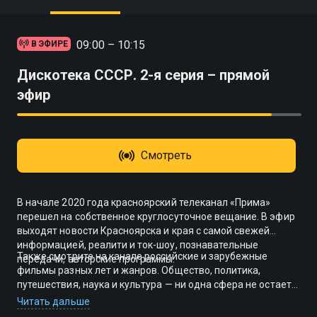
09:00 – 10:15
В ЭФИРЕ
Дискотека СССР. 2-я серия – прямой
эфир
Смотреть
В начале 2020 года красноярский телеканал «Прима»
перешел на собственное круглосуточное вещание. В эфир
выходят новости Красноярска и края с самой свежей
информацией, реалити и ток-шоу, познавательные
Также смотрите на канале российские и зарубежные
передачи, авторские программы.
фильмы разных лет и жанров. Общество, политика,
путешествия, наука и культура — ни одна сфера не остается
незатронутой. Включайте «Приму» онлайн или на ТВ и
Читать дальше
наслаждайтесь музыкальными концертами, подборкой