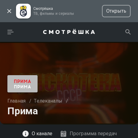
Смотрёшка
Открыть
ТВ, фильмы и сериалы
Главная
/
Телеканалы
/
Прима
Смотреть
О канале
Программа передач