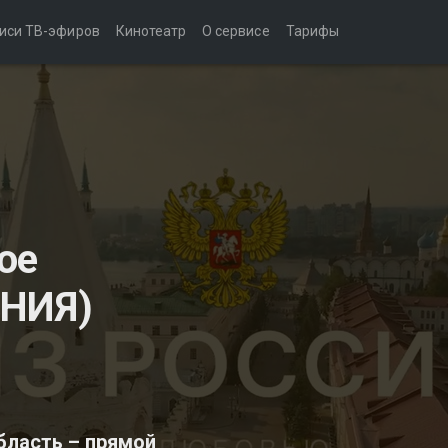
иси ТВ-эфиров
Кинотеатр
О сервисе
Тарифы
ое
РНИЯ)
бласть – прямой