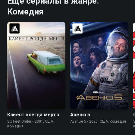
Ещё сериалы в жанре:
Комедия
7.9
8.7
6.9
6.7
Клиент всегда мертв
Авеню 5
Six Feet Under • 2001, США,
Avenue 5 • 2020, США, Комедия
S
Комедия