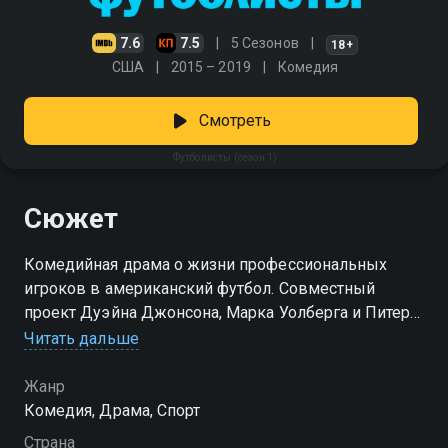
7.6
7.5
5 Сезонов
18+
США
2015 – 2019
Комедия
Смотреть
Футболисты (сезон 1)
Сюжет
Комедийная драма о жизни профессиональных
игроков в американский футбол. Совместный
проект Дуэйна Джонсона, Марка Уолберга и Питера
Берга
Читать дальше
Посмотреть онлайн 1 сезон сериала Футболисты вы
Жанр
можете совершенно бесплатно в хорошем HD
Комедия, Драма, Спорт
качестве на Смотрёшке
Страна