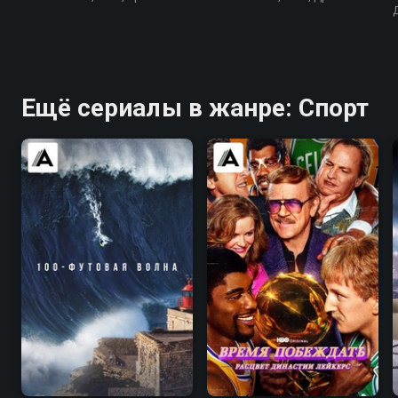
Ещё сериалы в жанре: Спорт
8.3
8.1
8.6
8.3