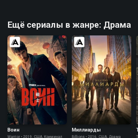
Ещё сериалы в жанре: Драма
8.2
8.4
8.4
8.3
Воин
Миллиарды
Warrior • 2019, США, Криминал
Billions • 2016, США, Драма
T