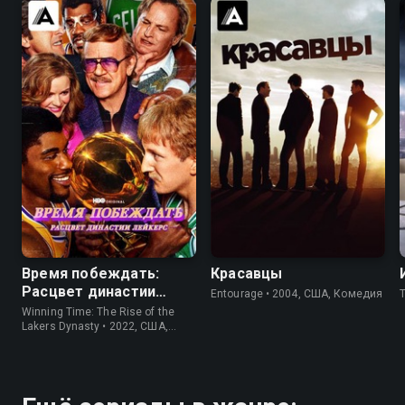
8.6
8.3
8.3
8.4
Время побеждать:
Красавцы
Расцвет династии
Entourage • 2004, США, Комедия
Лейкерс
Winning Time: The Rise of the
Lakers Dynasty • 2022, США,
Драма