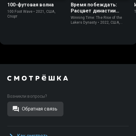
100-футовая волна
Время побеждать:
Расцвет династии
100 Foot Wave • 2021, США,
Лейкерс
Спорт
Winning Time: The Rise of the
Lakers Dynasty • 2022, США,
Драма
Возникли вопросы?
Обратная связь
Как смотреть