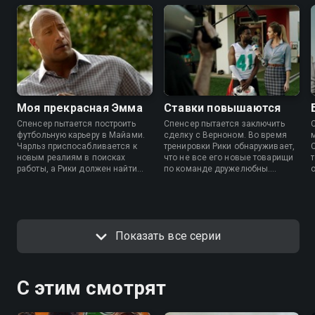
Моя прекрасная Эмма
Ставки повышаются
Спенсер пытается построить
Спенсер пытается заключить
футбольную карьеру в Майами.
сделку с Верноном. Во время
Чарльз приспосабливается к
тренировки Рики обнаруживает,
новым реалиям в поисках
что не все его новые товарищи
работы, а Рики должен найти
по команде дружелюбны.
новый дом.
Чарльз изо всех сил старается
сохранять позитивный настрой.
Показать все серии
С этим смотрят