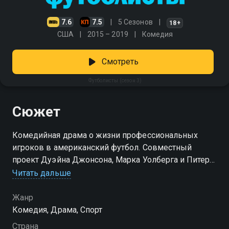
7.6
7.5
5 Сезонов
18+
США
2015 – 2019
Комедия
Смотреть
Футболисты (сезон 3)
Сюжет
Комедийная драма о жизни профессиональных
игроков в американский футбол. Совместный
проект Дуэйна Джонсона, Марка Уолберга и Питера
Берга
Читать дальше
Посмотреть онлайн 3 сезон сериала Футболисты вы
Жанр
можете совершенно бесплатно в хорошем HD
Комедия, Драма, Спорт
качестве на Смотрёшке
Страна