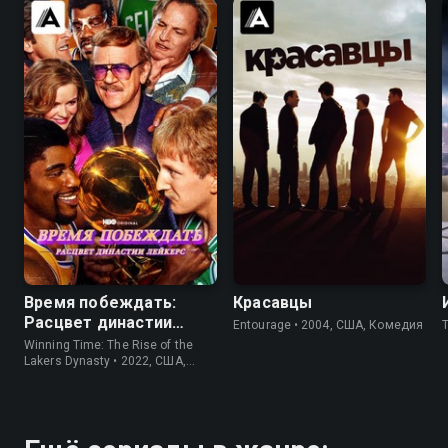
8.6
8.3
8.3
8.4
Время побеждать:
Красавцы
Расцвет династии
Entourage • 2004, США, Комедия
Лейкерс
Winning Time: The Rise of the
Lakers Dynasty • 2022, США,
Драма