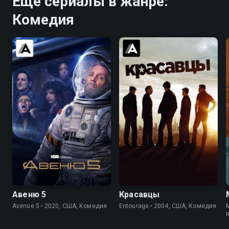
Ещё сериалы в жанре:
Комедия
6.9
6.7
8.3
8.4
Авеню 5
Красавцы
Avenue 5 • 2020, США, Комедия
Entourage • 2004, США, Комедия
M