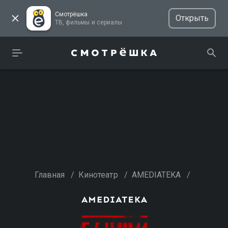
Смотрёшка
Открыть
ТВ, фильмы и сериалы
Главная
/
Кинотеатр
/
AMEDIATEKA
/