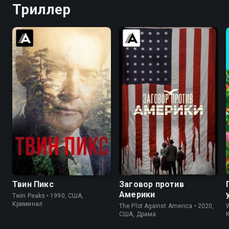
Триллер
8.4
8.7
6.7
7.3
Твин Пикс
Заговор против
Америки
Twin Peaks • 1990, США,
Криминал
The Plot Against America • 2020,
США, Драма