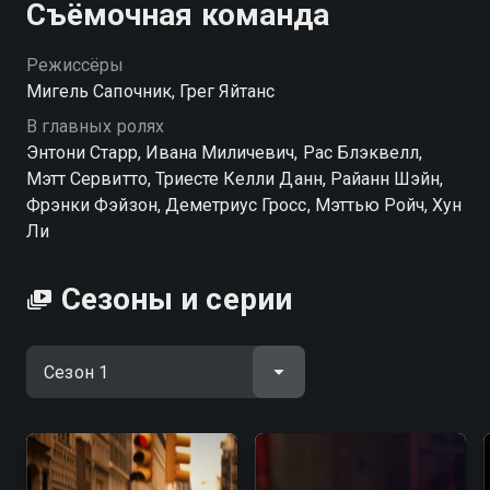
Съёмочная команда
Режиссёры
Мигель Сапочник, Грег Яйтанс
В главных ролях
Энтони Старр, Ивана Миличевич, Рас Блэквелл,
Мэтт Сервитто, Триесте Келли Данн, Райанн Шэйн,
Фрэнки Фэйзон, Деметриус Гросс, Мэттью Ройч, Хун
Ли
Сезоны и серии