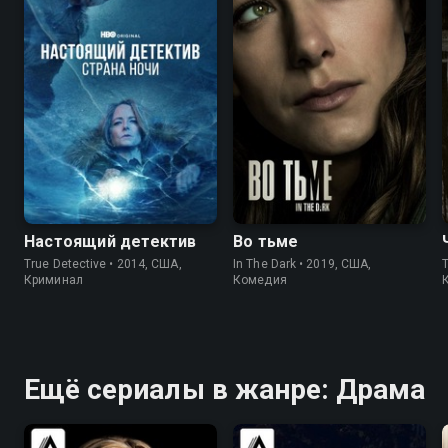
8.7
9.0
7.4
7.5
Настоящий детектив
Во тьме
True Detective • 2014, США,
In The Dark • 2019, США,
T
Криминал
Комедия
Ещё сериалы в жанре: Драма