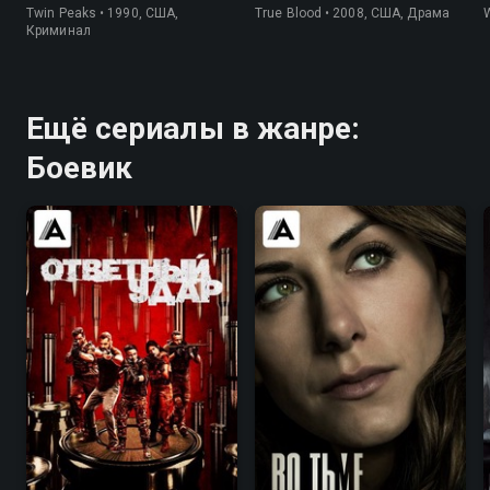
Twin Peaks • 1990, США,
True Blood • 2008, США, Драма
W
Криминал
Ещё сериалы в жанре:
Боевик
7.5
8.1
7.4
7.5