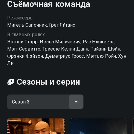
Съёмочная команда
Режиссёры
Мигель Сапочник, Грег Яйтанс
В главных ролях
Энтони Старр, Ивана Миличевич, Рас Блэквелл,
Мэтт Сервитто, Триесте Келли Данн, Райанн Шэйн,
Фрэнки Фэйзон, Деметриус Гросс, Мэттью Ройч, Хун
Ли
Сезоны и серии