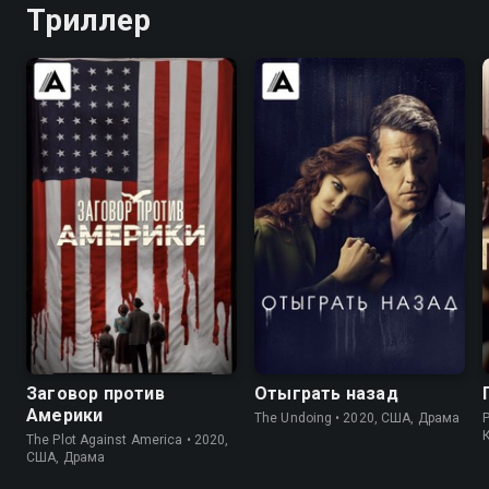
Триллер
6.7
7.3
7.6
7.4
Заговор против
Отыграть назад
Америки
The Undoing • 2020, США, Драма
The Plot Against America • 2020,
США, Драма