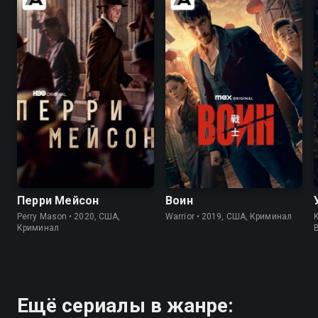
7.6
7.6
8.2
8.4
Перри Мейсон
Воин
Perry Mason • 2020, США,
Warrior • 2019, США, Криминал
K
Криминал
Ещё сериалы в жанре: