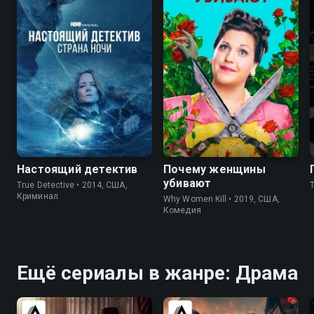
8.7
9.0
8.3
8.3
Настоящий детектив
Почему женщины
убивают
True Detective • 2014, США,
Криминал
Why Women Kill • 2019, США,
Комедия
Ещё сериалы в жанре: Драма