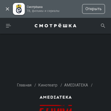
Смотрёшка
Открыть
ТВ, фильмы и сериалы
Главная
/
Кинотеатр
/
AMEDIATEKA
/