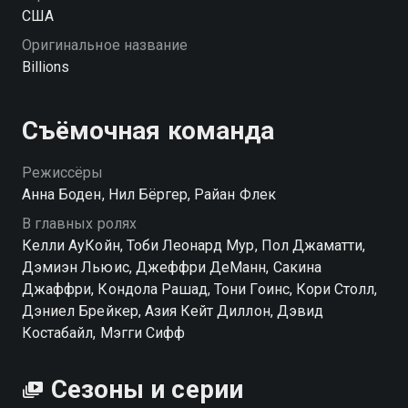
США
Оригинальное название
Billions
Съёмочная команда
Режиссёры
Анна Боден, Нил Бёргер, Райан Флек
В главных ролях
Келли АуКойн, Тоби Леонард Мур, Пол Джаматти,
Дэмиэн Льюис, Джеффри ДеМанн, Сакина
Джаффри, Кондола Рашад, Тони Гоинс, Кори Столл,
Дэниел Брейкер, Азия Кейт Диллон, Дэвид
Костабайл, Мэгги Сифф
Сезоны и серии