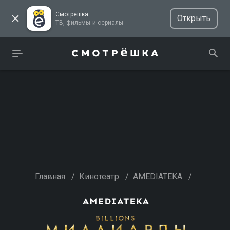
Смотрёшка
Открыть
ТВ, фильмы и сериалы
Главная
/
Кинотеатр
/
AMEDIATEKA
/