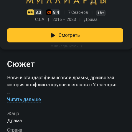
8.3
8.4
7 Сезонов
18+
США
2016 – 2023
Драма
Смотреть
Миллиарды (сезон 1)
Сюжет
Новый стандарт финансовой драмы, драйвовая
история конфликта крупных волков с Уолл-стрит
Посмотреть онлайн 1 сезон сериала Миллиарды вы
Читать дальше
можете совершенно бесплатно в хорошем HD
качестве на Смотрёшке
Жанр
Драма
Страна