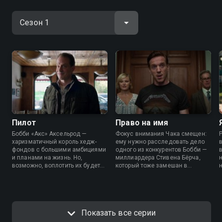
Пилот
Право на имя
Бобби «Акс» Аксельрод —
Фокус внимания Чака смещен:
харизматичный король хедж-
ему нужно расследовать дело
фондов с большими амбициями
одного из конкурентов Бобби —
и планами на жизнь. Но,
миллиардера Стивена Бёрча,
возможно, воплотить их будет
который тоже замешан в
непросто, ведь федеральный
инсайдерской торговле. В это
прокурор Чак Роудс начинает
время Бобби проворачивает
свое расследование и надеется
другое дело, и, кажется, в его
подловить Бобби на
честь вот-вот назовут здание.
инсайдерской торговле.
Показать все серии