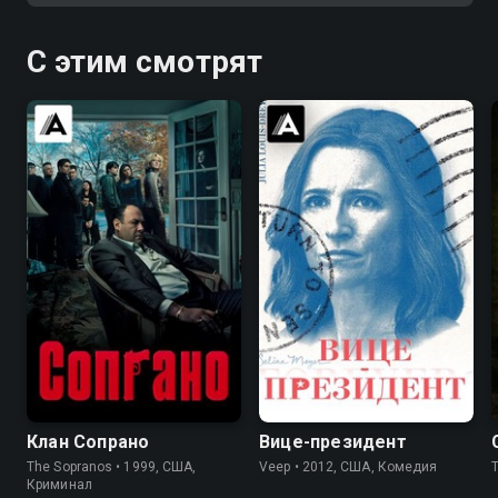
С этим смотрят
8.9
9.2
7.5
8.4
Клан Сопрано
Вице-президент
The Sopranos • 1999, США,
Veep • 2012, США, Комедия
Криминал