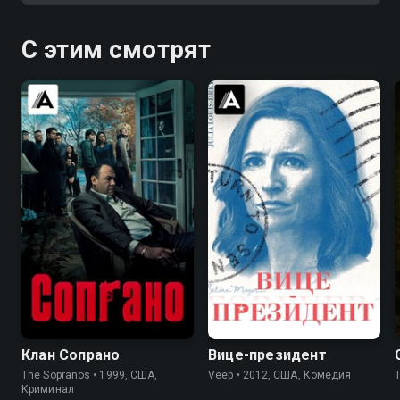
С этим смотрят
8.9
9.2
7.5
8.4
Клан Сопрано
Вице-президент
The Sopranos • 1999, США,
Veep • 2012, США, Комедия
Криминал