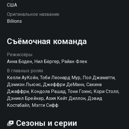
США
Оригинальное название
Billions
Съёмочная команда
Режиссёры
Анна Боден, Нил Бёргер, Райан Флек
В главных ролях
Келли АуКойн, Тоби Леонард Мур, Пол Джаматти,
Дэмиэн Льюис, Джеффри ДеМанн, Сакина
Джаффри, Кондола Рашад, Тони Гоинс, Кори Столл,
Дэниел Брейкер, Азия Кейт Диллон, Дэвид
Костабайл, Мэгги Сифф
Сезоны и серии