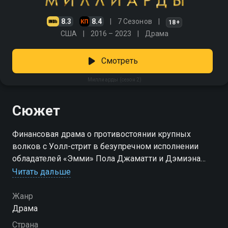
8.3
8.4
7 Сезонов
18+
США
2016 – 2023
Драма
Смотреть
Миллиарды (сезон 2)
Сюжет
Финансовая драма о противостоянии крупных
волков с Уолл-стрит в безупречном исполнении
обладателей «Эмми» Пола Джаматти и Дэмиэна
Льюиса
Читать дальше
Посмотреть онлайн 2 сезон сериала Миллиарды вы
Жанр
можете совершенно бесплатно в хорошем HD
Драма
качестве на Смотрёшке
Страна