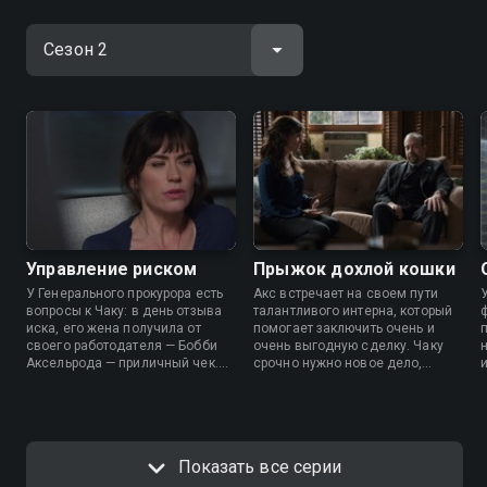
Управление риском
Прыжок дохлой кошки
У Генерального прокурора есть
Акс встречает на своем пути
вопросы к Чаку: в день отзыва
талантливого интерна, который
иска, его жена получила от
помогает заключить очень и
своего работодателя — Бобби
очень выгодную сделку. Чаку
Аксельрода — приличный чек.
срочно нужно новое дело,
Бобби же готовится к
чтобы реабилитироваться.
возмездию и делает
интересный шаг против Чака.
Показать все серии