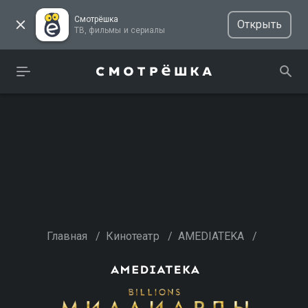
Смотрёшка
Открыть
ТВ, фильмы и сериалы
Главная
/
Кинотеатр
/
AMEDIATEKA
/