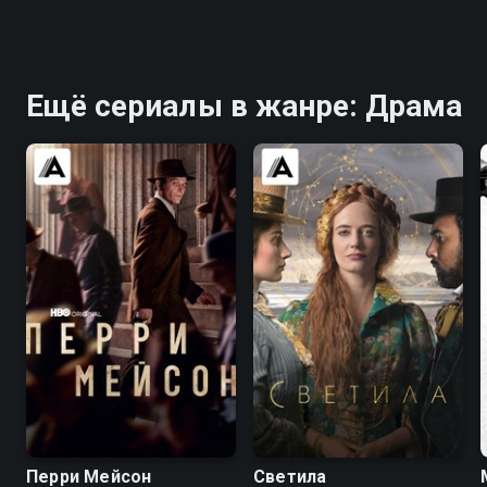
Ещё сериалы в жанре: Драма
7.6
7.6
7.0
6.4
Перри Мейсон
Светила