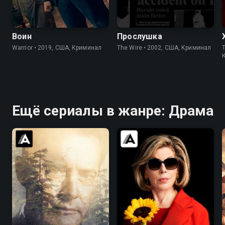
8.2
8.4
8.5
9.3
Воин
Прослушка
Warrior • 2019, США, Криминал
The Wire • 2002, США, Криминал
T
Ещё сериалы в жанре: Драма