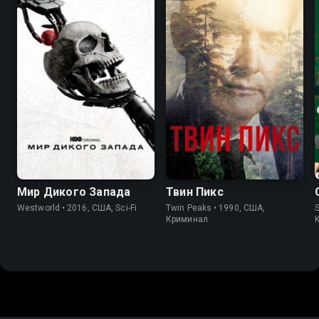
7.8
8.4
8.4
8.7
Мир Дикого Запада
Твин Пикс
Westworld • 2016, США, Sci-Fi
Twin Peaks • 1990, США,
S
Криминал