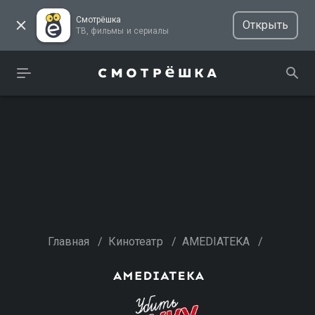
Смотрёшка
Открыть
ТВ, фильмы и сериалы
Главная
/
Кинотеатр
/
AMEDIATEKA
/