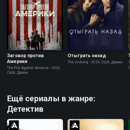
6.7
7.3
7.6
7.4
Заговор против
Отыграть назад
Америки
The Undoing • 2020, США, Драма
T
The Plot Against America • 2020,
США, Драма
Ещё сериалы в жанре:
Детектив