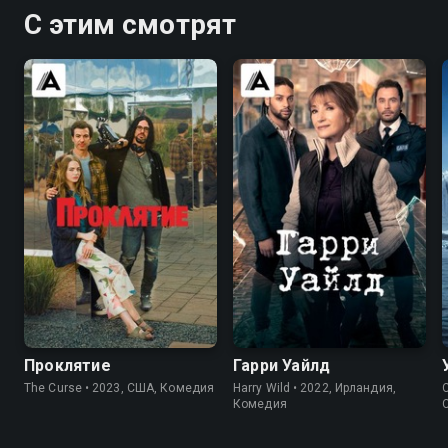
С этим смотрят
6.5
7.1
7.6
7.2
Проклятие
Гарри Уайлд
The Curse • 2023, США, Комедия
Harry Wild • 2022, Ирландия,
C
Комедия