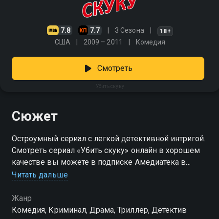
7.8
7.7
3 Сезона
18+
США
2009 – 2011
Комедия
Смотреть
Убить скуку
Сюжет
Остроумный сериал с легкой детективной интригой.
Смотреть сериал «Убить скуку» онлайн в хорошем
качестве вы можете в подписке Амедиатека в
Смотрёшке.
Читать дальше
Жанр
Комедия, Криминал, Драма, Триллер, Детектив