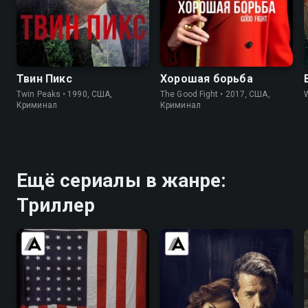
8.4
8.7
7.9
8.3
Твин Пикс
Хорошая борьба
Twin Peaks • 1990, США,
The Good Fight • 2017, США,
Криминал
Криминал
Ещё сериалы в жанре:
Триллер