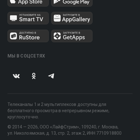
МЫ В СОЦСЕТЯХ
Телеканалы 1 и 2 мультиплексов доступны для
бесплатного просмотра в непрерывном режиме,
круглосуточно.
© 2014 — 2026, ООО «ЛайфСтрим», 109240, г. Москва,
ул. Николоямская, д. 13, стр. 2, этаж 2, ИНН 7710918800