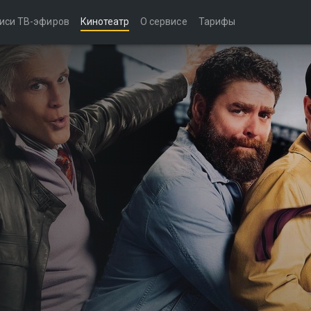
иси ТВ-эфиров
Кинотеатр
О сервисе
Тарифы