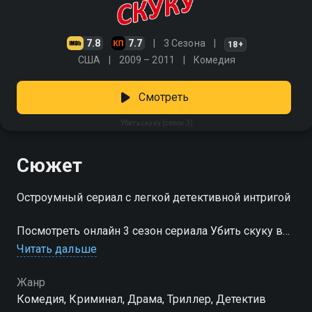
7.8
7.7
3 Сезона
18+
США
2009 – 2011
Комедия
Смотреть
Убить скуку (сезон 3)
Сюжет
Остроумный сериал с легкой детективной интригой
Посмотреть онлайн 3 сезон сериала Убить скуку вы
можете совершенно бесплатно в хорошем HD
Читать дальше
качестве на Смотрёшке
Жанр
Комедия, Криминал, Драма, Триллер, Детектив