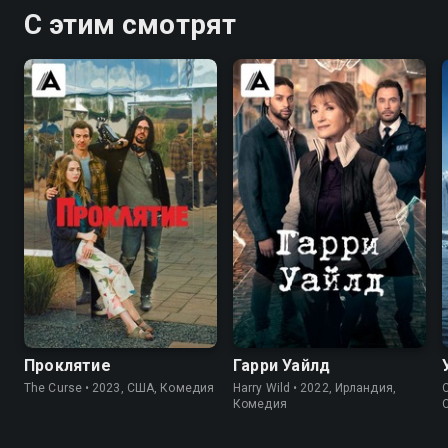
С этим смотрят
6.5
7.1
7.6
7.2
Проклятие
Гарри Уайлд
The Curse • 2023, США, Комедия
Harry Wild • 2022, Ирландия,
C
Комедия