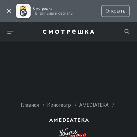
Смотрёшка
Открыть
ТВ, фильмы и сериалы
Главная
/
Кинотеатр
/
AMEDIATEKA
/