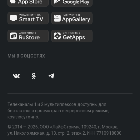
МЫ В СОЦСЕТЯХ
Телеканалы 1 и 2 мультиплексов доступны для
бесплатного просмотра в непрерывном режиме,
круглосуточно.
© 2014 — 2026, ООО «ЛайфСтрим», 109240, г. Москва,
ул. Николоямская, д. 13, стр. 2, этаж 2, ИНН 7710918800