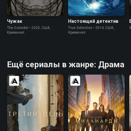
7.2
7.6
8.7
9.0
Чужак
Настоящий детектив
The Outsider • 2020, США,
True Detective • 2014, США,
Криминал
Криминал
Ещё сериалы в жанре: Драма