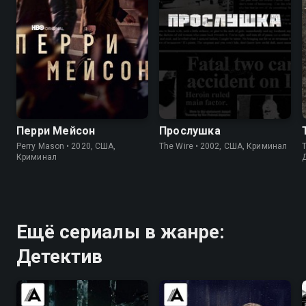
7.6
7.6
8.5
9.3
Перри Мейсон
Прослушка
Perry Mason • 2020, США,
The Wire • 2002, США, Криминал
T
Криминал
Ещё сериалы в жанре:
Детектив