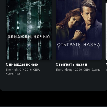
7.8
8.4
7.6
7.4
Однажды ночью
Отыграть назад
The Night Of • 2016, США,
The Undoing • 2020, США, Драма
W
Криминал