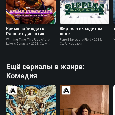
6.2
5.8
8.6
8.3
Время побеждать:
Феррелл выходит на
Расцвет династии
поле
C
Лейкерс
Winning Time: The Rise of the
Ferrell Takes the Field • 2015,
Lakers Dynasty • 2022, США,
США, Комедия
Драма
Ещё сериалы в жанре:
Комедия