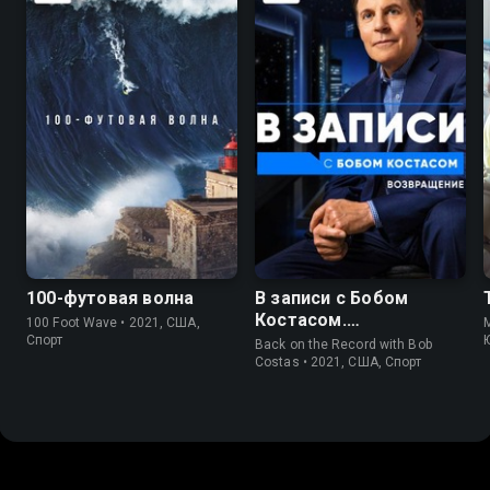
8.3
8.1
6.5
100-футовая волна
В записи с Бобом
Костасом.
100 Foot Wave • 2021, США,
M
Возвращение
Спорт
Back on the Record with Bob
Costas • 2021, США, Спорт