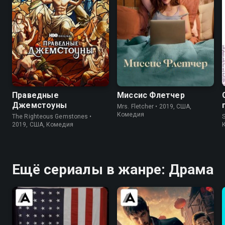
7.6
8.1
6.5
7.1
Праведные
Миссис Флетчер
Джемстоуны
Mrs. Fletcher • 2019, США,
Комедия
The Righteous Gemstones •
S
2019, США, Комедия
Ещё сериалы в жанре: Драма