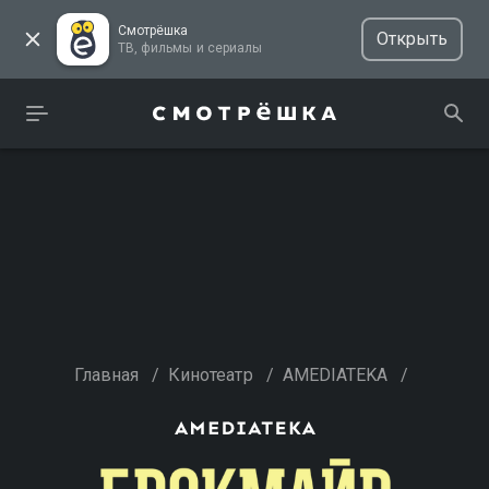
Смотрёшка
Открыть
ТВ, фильмы и сериалы
Главная
/
Кинотеатр
/
AMEDIATEKA
/