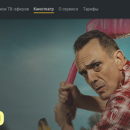
иси ТВ-эфиров
Кинотеатр
О сервисе
Тарифы