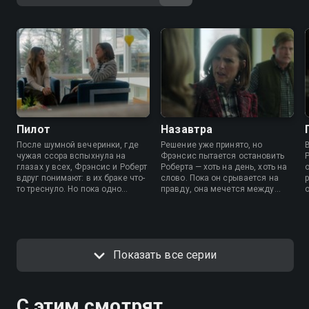
Пилот
Назавтра
После шумной вечеринки, где
Решение уже принято, но
чужая ссора вспыхнула на
Фрэнсис пытается остановить
глазах у всех, Фрэнсис и Роберт
Роберта — хоть на день, хоть на
вдруг понимают: в их браке что-
слово. Пока он срывается на
то треснуло. Но пока одно
правду, она мечется между
недосказанное слово не
галереей мечты и реальностью,
перешло в решение, оба будто
где каждому придется потерять
замирают — на грани, но еще
больше, чем хотелось.
вместе.
Показать все серии
С этим смотрят