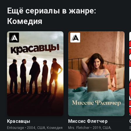
Ещё сериалы в жанре:
Комедия
8.3
8.4
6.5
7.1
Красавцы
Миссис Флетчер
Entourage • 2004, США, Комедия
Mrs. Fletcher • 2019, США,
S