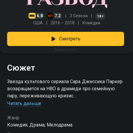
6.8
7.2
3 Сезона
18+
США
2016 – 2018
Комедия
Смотреть
Развод (сезон 1)
Сюжет
Звезда культового сериала Сара Джессика Паркер
возвращается на HBO в драмеди про семейную
пару, переживающую кризис
Читать дальше
Посмотреть онлайн 1 сезон сериала Развод вы
можете совершенно бесплатно в хорошем HD
Жанр
качестве на Смотрёшке
Комедия, Драма, Мелодрама