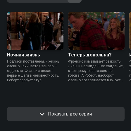
Ночная жизнь
Теперь довольна?
Подписи поставлены, и жизнь
Фрэнсис изматывает резкость
словно начинается заново —
Лилы и неожиданное свидание,
отдельно. Франсис делает
к которому она совсем не
первые шаги в неизвестность,
готова. А Роберт, наоборот,
Роберт пробует вкус
словно возвращается в юность
одиночества. Но привычка быть
— с новой знакомой, у которой
вместе еще дает о себе знать.
приключения идут в комплекте.
Показать все серии