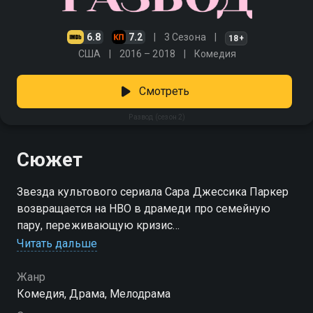
6.8
7.2
3 Сезона
18+
США
2016 – 2018
Комедия
Смотреть
Развод (сезон 2)
Сюжет
Звезда культового сериала Сара Джессика Паркер
возвращается на HBO в драмеди про семейную
пару, переживающую кризис
Читать дальше
Посмотреть онлайн 2 сезон сериала Развод вы
можете совершенно бесплатно в хорошем HD
Жанр
качестве на Смотрёшке
Комедия, Драма, Мелодрама