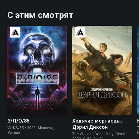
С этим смотрят
5.7
5.6
7.9
7.5
З/Л/О/85
Ходячие мертвецы:
Дэрил Диксон
V/H/S/85 • 2023, Мексика,
T
Ужасы
The Walking Dead: Daryl Dixon •