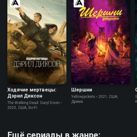
7.9
7.5
7.5
7.7
Ходячие мертвецы:
Шершни
Дэрил Диксон
Yellowjackets • 2021, США,
S
Драма
The Walking Dead: Daryl Dixon •
2023, США, Sci-Fi
Ещё сериалы в жанре: