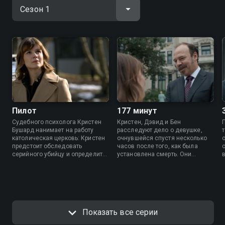
Пилот
177 минут
Судебного психолога Кристен
Кристен, Дэвид и Бен
Бушард нанимает на работу
расследуют дело о девушке,
католическая церковь: Кристен
очнувшейся спустя несколько
предстоит обследовать
часов после того, как была
серийного убийцу и определить,
установлена смерть. Они
психопат он или одержим
должны выяснить, чудо это или
демоном.
нечто иное. Лиланд Таунзенд не
оставляет Кристен в покое.
Показать все серии