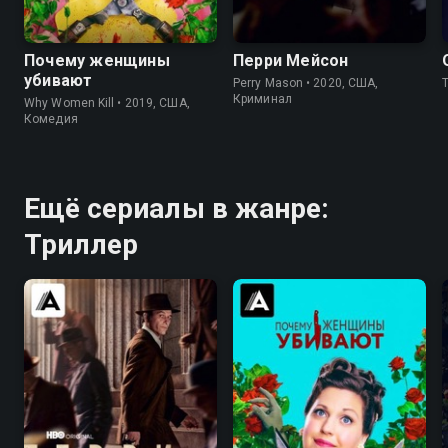
8.3
8.3
7.6
7.6
Почему женщины
Перри Мейсон
убивают
Perry Mason • 2020, США,
Криминал
Why Women Kill • 2019, США,
Комедия
Ещё сериалы в жанре:
Триллер