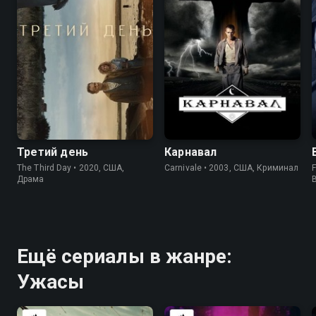
6.2
6.4
7.7
8.4
Третий день
Карнавал
The Third Day • 2020, США,
Carnivale • 2003, США, Криминал
F
Драма
Ещё сериалы в жанре:
Ужасы