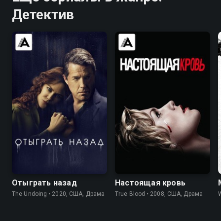
Детектив
7.6
7.4
7.7
7.9
Отыграть назад
Настоящая кровь
The Undoing • 2020, США, Драма
True Blood • 2008, США, Драма
W