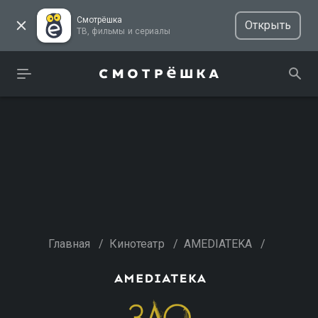
Смотрёшка
Открыть
ТВ, фильмы и сериалы
Главная
/
Кинотеатр
/
AMEDIATEKA
/