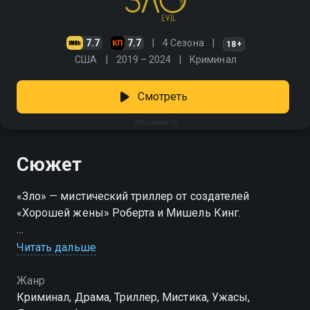
7.7
7.7
4 Сезона
18+
США
2019 – 2024
Криминал
Смотреть
Зло (сезон 1)
Сюжет
«Зло» — мистический триллер от создателей
«Хорошей жены» Роберта и Мишель Кинг.
Посмотреть онлайн 1 сезон сериала Зло вы можете
Читать дальше
совершенно бесплатно в хорошем HD качестве на
Смотрёшке
Жанр
Криминал, Драма, Триллер, Мистика, Ужасы,