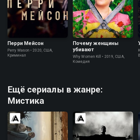
7.6
7.6
8.3
8.3
Перри Мейсон
Почему женщины
убивают
Perry Mason • 2020, США,
K
Криминал
Why Women Kill • 2019, США,
Комедия
Ещё сериалы в жанре:
Мистика