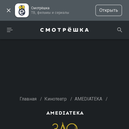
Смотрёшка
Открыть
ТВ, фильмы и сериалы
Главная
/
Кинотеатр
/
AMEDIATEKA
/