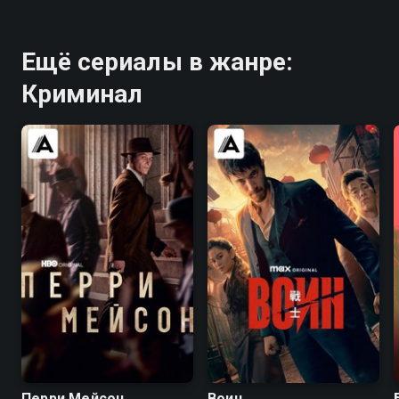
Ещё сериалы в жанре:
Криминал
7.6
7.6
8.2
8.4
Перри Мейсон
Воин