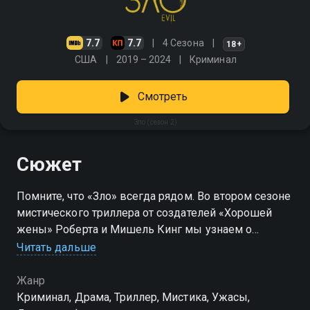
7.7
7.7
4 Сезона
18+
США
2019 – 2024
Криминал
Смотреть
Зло (сезон 2)
Сюжет
Помните, что «Зло» всегда рядом. Во втором сезоне
мистического триллера от создателей «Хорошей
жены» Роберта и Мишель Кинг мы узнаем о
последствиях конфликта Орсона Леру и Кристен
Читать дальше
Бушар. Сюжетная линия Бена Шакира получит
дополнительное развитие: он столкнется с ночными
Жанр
ужасами и самыми темными страхами. Создатели
Криминал, Драма, Триллер, Мистика, Ужасы,