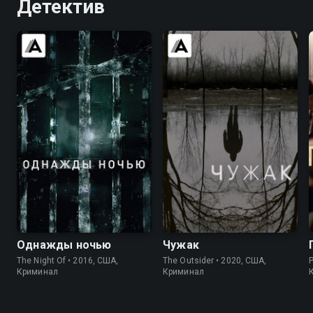
Детектив
7.8
8.4
7.2
7.6
Однажды ночью
Чужак
The Night Of • 2016, США,
The Outsider • 2020, США,
Криминал
Криминал