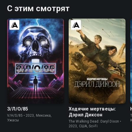
С этим смотрят
5.7
5.6
7.9
7.5
З/Л/О/85
Ходячие мертвецы:
Дэрил Диксон
V/H/S/85 • 2023, Мексика,
T
Ужасы
The Walking Dead: Daryl Dixon •
2023, США, Sci-Fi