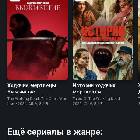
7.5
7.7
6.2
5.9
Ходячие мертвецы:
Истории ходячих
Выжившие
мертвецов
The Walking Dead: The Ones Who
Tales Of The Walking Dead •
T
Live • 2024, США, Sci-Fi
2022, США, Sci-Fi
2
Ещё сериалы в жанре: