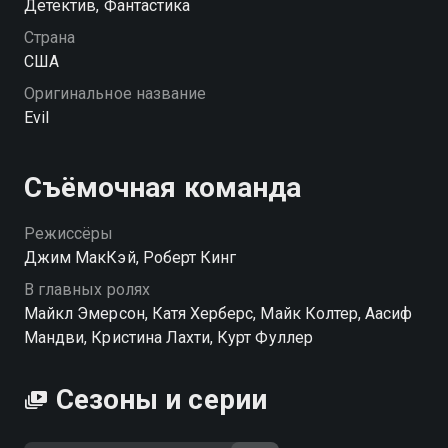
сериала пообещали, что новый сезон будет еще
Детектив, Фантастика
более изобретательным и мрачным.
Страна
США
Посмотреть онлайн 2 сезон сериала Зло вы можете
Оригинальное название
совершенно бесплатно в хорошем HD качестве на
Evil
Смотрёшке
Съёмочная команда
Режиссёры
Джим МакКэй, Роберт Кинг
В главных ролях
Майкл Эмерсон, Катя Херберс, Майк Колтер, Аасиф
Мандви, Кристина Лахти, Курт Фуллер
Сезоны и серии