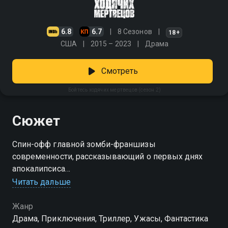
6.8
6.7
8 Сезонов
18+
США
2015 – 2023
Драма
Смотреть
Бойтесь ходячих мертвецов (сезон 2)
Сюжет
Спин-офф главной зомби-франшизы
современности, рассказывающий о первых днях
апокалипсиса
Читать дальше
Посмотреть онлайн 2 сезон сериала Бойтесь
ходячих мертвецов вы можете совершенно
Жанр
бесплатно в хорошем HD качестве на Смотрёшке
Драма, Приключения, Триллер, Ужасы, Фантастика