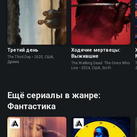
6.2
6.4
7.5
7.7
Третий день
Ходячие мертвецы:
Выжившие
The Third Day • 2020, США,
Драма
The Walking Dead: The Ones Who
T
Live • 2024, США, Sci-Fi
2
Ещё сериалы в жанре:
Фантастика