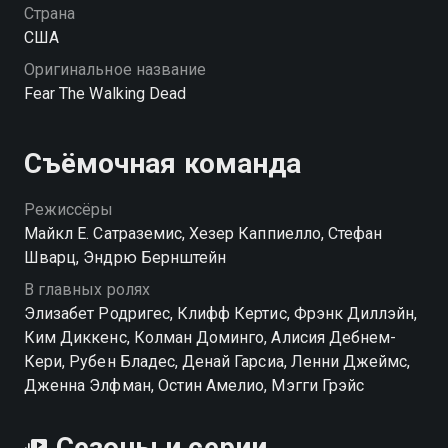
Страна
США
Оригинальное название
Fear The Walking Dead
Съёмочная команда
Режиссёры
Майкл Е. Сатраземис, Хезер Каппиелло, Стефан
Шварц, Эндрю Бернштейн
В главных ролях
Элизабет Родригес, Клифф Кертис, Фрэнк Диллэйн,
Ким Диккенс, Колман Доминго, Алисия Дебнем-
Кери, Рубен Бладес, Денай Гарсиа, Ленни Джеймс,
Дженна Элфман, Остин Амелио, Мэгги Грэйс
Сезоны и серии