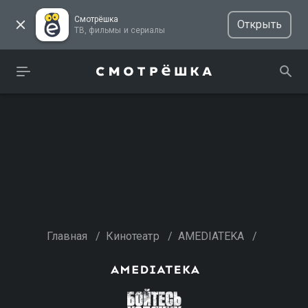
Смотрёшка
Открыть
ТВ, фильмы и сериалы
Главная
/
Кинотеатр
/
AMEDIATEKA
/