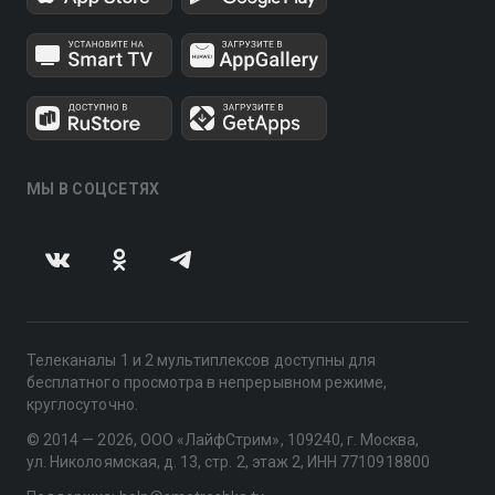
МЫ В СОЦСЕТЯХ
Телеканалы 1 и 2 мультиплексов доступны для
бесплатного просмотра в непрерывном режиме,
круглосуточно.
© 2014 — 2026, ООО «ЛайфСтрим», 109240, г. Москва,
ул. Николоямская, д. 13, стр. 2, этаж 2, ИНН 7710918800