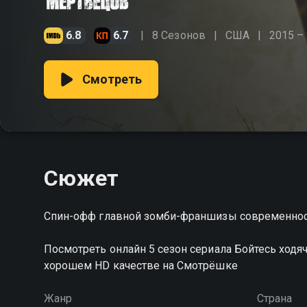
6.8
6.7
8 Сезонов
США
2015 –
Смотреть
Сюжет
Спин-офф главной зомби-франшизы современност
Посмотреть онлайн 5 сезон сериала Бойтесь ход
хорошем HD качестве на Смотрёшке
Жанр
Страна