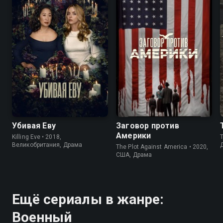
7.7
8.1
6.7
7.3
Убивая Еву
Заговор против
Америки
Killing Eve • 2018,
T
Великобритания, Драма
The Plot Against America • 2020,
США, Драма
Ещё сериалы в жанре:
Военный