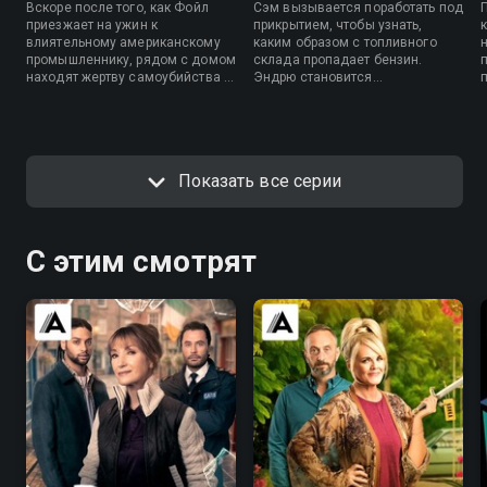
Вскоре после того, как Фойл
Сэм вызывается поработать под
приезжает на ужин к
прикрытием, чтобы узнать,
влиятельному американскому
каким образом с топливного
промышленнику, рядом с домом
склада пропадает бензин.
находят жертву самоубийства и
Эндрю становится
немецкого шпиона.
подозреваемым в деле об
убийстве.
Показать все серии
С этим смотрят