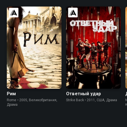
8.4
8.7
7.5
8.1
Рим
Ответный удар
Rome • 2005, Великобритания,
Strike Back • 2011, США, Драма
N
Драма