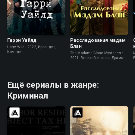
7.6
7.2
7.6
7.1
Гарри Уайлд
Расследования мадам
Блан
Harry Wild • 2022, Ирландия,
Комедия
The Madame Blanc Mysteries •
M
2021, Великобритания, Драма
Ещё сериалы в жанре:
Криминал