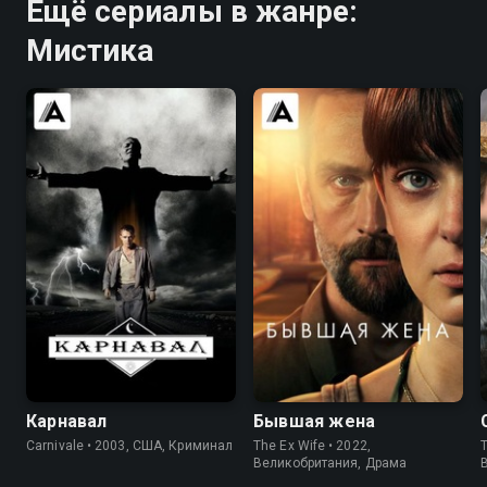
Ещё сериалы в жанре:
Мистика
7.7
8.4
7.0
6.4
Карнавал
Бывшая жена
Carnivale • 2003, США, Криминал
The Ex Wife • 2022,
T
Великобритания, Драма