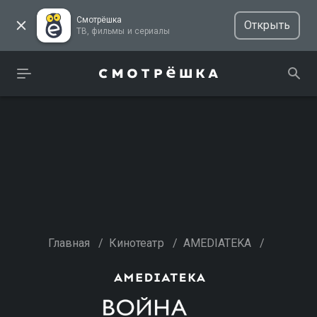
Смотрёшка
Открыть
ТВ, фильмы и сериалы
Главная
/
Кинотеатр
/
AMEDIATEKA
/