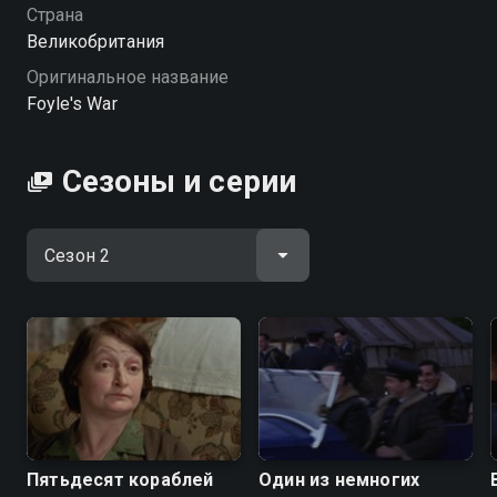
решить свои сердечные дела с Самантой, что
Страна
посложнее всех его расследований!
Великобритания
Оригинальное название
Посмотреть онлайн 2 сезон сериала Война Фойла
Foyle's War
вы можете совершенно бесплатно в хорошем HD
качестве на Смотрёшке
Сезоны и серии
Пятьдесят кораблей
Один из немногих