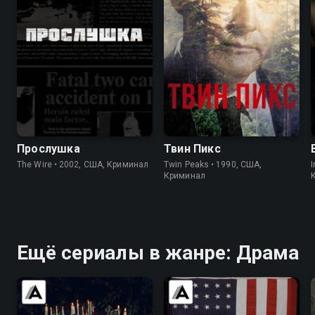
8.5
9.3
8.4
8.7
Прослушка
Твин Пикс
The Wire • 2002, США, Криминал
Twin Peaks • 1990, США,
I
Криминал
Ещё сериалы в жанре: Драма