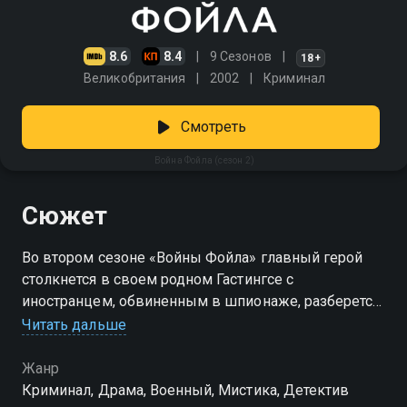
8.6
8.4
9 Сезонов
18+
Великобритания
2002
Криминал
Смотреть
Война Фойла (сезон 2)
Сюжет
Во втором сезоне «Войны Фойла» главный герой
столкнется в своем родном Гастингсе с
иностранцем, обвиненным в шпионаже, разберется
с похищением бензина на топливном складе и
Читать дальше
узнает о секретном договоре с Третьим Рейхом, по
которому продукция из Великобритании сможет
Жанр
уходить врагам. А еще Кристофер Фойл попробует
Криминал, Драма, Военный, Мистика, Детектив