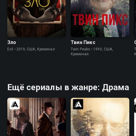
7.7
7.7
8.4
8.7
Зло
Твин Пикс
Evil • 2019, США, Криминал
Twin Peaks • 1990, США,
T
Криминал
Ещё сериалы в жанре: Драма