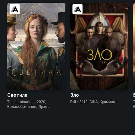
7.0
6.4
7.7
7.7
Светила
Зло
The Luminaries • 2020,
Evil • 2019, США, Криминал
T
Великобритания, Драма