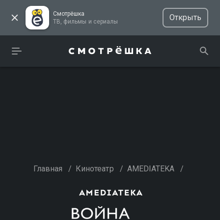
Смотрёшка
Открыть
ТВ, фильмы и сериалы
Главная
/
Кинотеатр
/
AMEDIATEKA
/