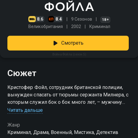
8.6
8.4
9 Сезонов
18+
Великобритания
2002
Криминал
Смотреть
Война Фойла (сезон 5)
Сюжет
Кристофер Фойл, сотрудник британской полиции,
вынужден спасать от тюрьмы сержанта Милнера, с
которым служил бок о бок много лет, – мужчину
обвиняют в смерти нелюбимой супруги. А еще в
Читать дальше
пятом сезоне главному герою «Войны Фойла»
придется пережить семейную трагедию вместе с
Жанр
крестницей Лидией и столкнуться с вопиющим
Криминал, Драма, Военный, Мистика, Детектив