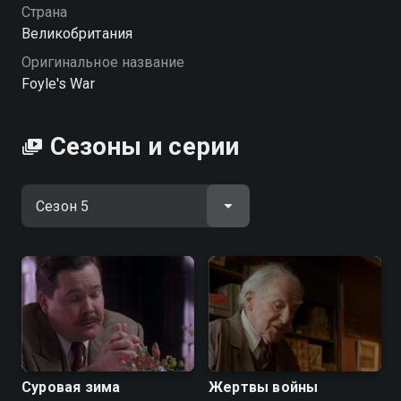
случаем нарушения закона со стороны начальства.
Страна
Кажется, еще чуть-чуть, и старший суперинтендант
Великобритания
точно подаст в отставку!
Оригинальное название
Foyle's War
Посмотреть онлайн 5 сезон сериала Война Фойла
вы можете совершенно бесплатно в хорошем HD
качестве на Смотрёшке
Сезоны и серии
Суровая зима
Жертвы войны