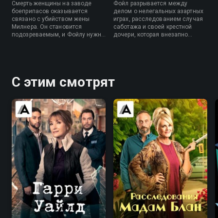
Смерть женщины на заводе
Фойл разрывается между
боеприпасов оказывается
делом о нелегальных азартных
связано с убийством жены
играх, расследованием случая
Милнера. Он становится
саботажа и своей крестной
подозреваемым, и Фойлу нужно
дочери, которая внезапно
восстановить репутацию своего
приехала к нему вместе с
подчиненного.
сыном, пережившим жуткую
трагедию.
С этим смотрят