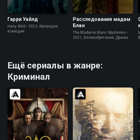
7.6
7.2
7.6
7.1
Гарри Уайлд
Расследования мадам
Блан
Harry Wild • 2022, Ирландия,
Комедия
The Madame Blanc Mysteries •
M
2021, Великобритания, Драма
Ещё сериалы в жанре:
Криминал