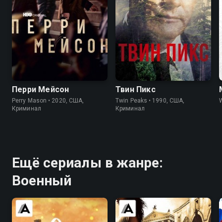
7.6
7.6
8.4
8.7
Перри Мейсон
Твин Пикс
Perry Mason • 2020, США,
Twin Peaks • 1990, США,
W
Криминал
Криминал
Ещё сериалы в жанре:
Военный