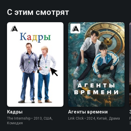
С этим смотрят
7.0
6.3
8.5
8.5
Кадры
Агенты времени
The Internship • 2013, США,
Link Click • 2024, Китай, Драма
F
Комедия