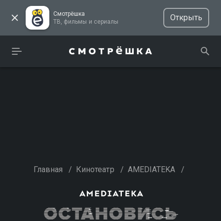
Смотрёшка
Открыть
ТВ, фильмы и сериалы
Главная
/
Кинотеатр
/
AMEDIATEKA
/