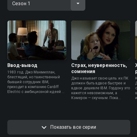
Ввод-вывод
Страх, неуверенность,
сомнения
1983 год. Джо Макмиллан,
блестящий, но таинственный
Джо называет свою цель: их ПК
бывший сотрудник IBM,
должен быть вдвое быстрее и
приходит в компанию Cardiff
вдвое дешевле IBM. Гордону это
Electric с амбициозной идеей —
кажется невозможным, а
создать клон IBM PC, но быстрее
Кэмерон — скучным. Пока
и дешевле. Он привлекает
Кэмерон пишет BIOS, Джо
инженера Гордона Кларка,
планирует уволить ее, как
пережившего провал
только код будет готов.
собственного проекта, и
Давление IBM нарастает.
нанимает дерзкую студентку-
программиста Кэмерон Хау.
Показать все серии