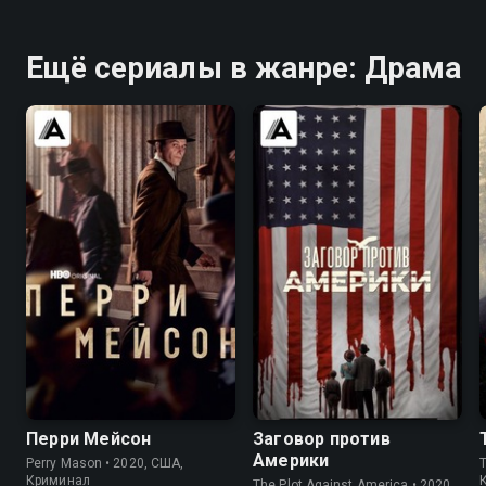
Ещё сериалы в жанре: Драма
7.6
7.6
6.7
7.3
Перри Мейсон
Заговор против
Америки
Perry Mason • 2020, США,
Криминал
The Plot Against America • 2020,