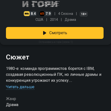
8.4
7.9
4 Сезона
18+
США
2014
Драма
Смотреть
Остановись и гори (сезон 1)
Сюжет
1980-е: команда программистов борется с IBM,
создавая революционный ПК, но личные драмы и
конкуренция угрожают их успеху.
Читать дальше
Посмотреть онлайн 1 сезон сериала Остановись и
гори вы можете совершенно бесплатно в хорошем
Жанр
HD качестве на Смотрёшке
Драма