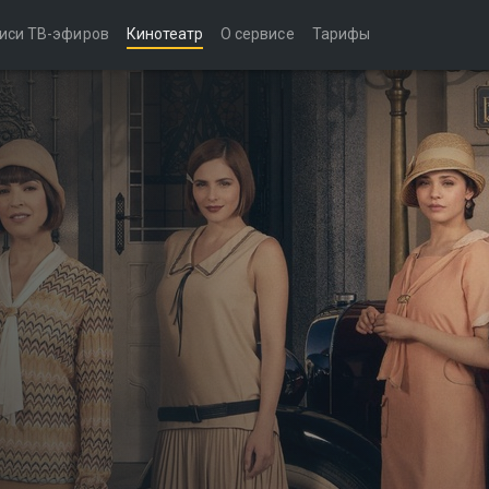
иси ТВ-эфиров
Кинотеатр
О сервисе
Тарифы