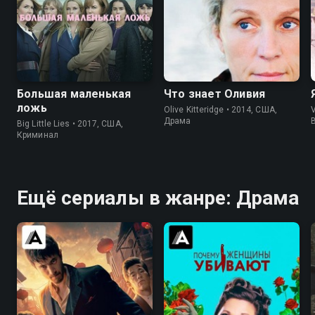
8.2
8.4
8.0
8.3
Большая маленькая
Что знает Оливия
ложь
Olive Kitteridge • 2014, США,
V
Драма
Big Little Lies • 2017, США,
Криминал
Ещё сериалы в жанре: Драма