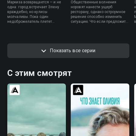
Маркиза возвращается — и не
Общественные волнения
одна: город встречает Элену
норовят нанести ущерб
враждебно, но кулисы
ресторану, однако остроумное
молчаливы. Пока один
решение способно изменить
недоброжелатель плетет
ситуацию. Что если предложить
ловушку, другой готовится
несогласным для начала...
упасть — прямо в ее объятия.
отобедать?
Показать все серии
С этим смотрят