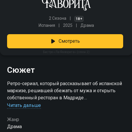
2 Сезона
18+
Испания
2025
Драма
Смотреть
Бистро «Ла Фаворита» (сезон 2)
Сюжет
Ретро-сериал, который рассказывает об испанской
маркизе, решившей сбежать от мужа и открыть
собственный ресторан в Мадриде
Читать дальше
Посмотреть онлайн 2 сезон сериала Бистро «Ла
Фаворита» вы можете совершенно бесплатно в
Жанр
хорошем HD качестве на Смотрёшке
Драма