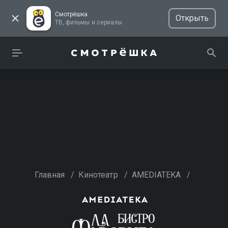
Смотрёшка
Открыть
ТВ, фильмы и сериалы
Главная
/
Кинотеатр
/
AMEDIATEKA
/