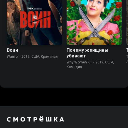
8.2
8.4
8.3
8.3
Воин
Почему женщины
убивают
Warrior • 2019, США, Криминал
T
Why Women Kill • 2019, США,
Комедия