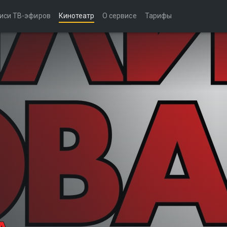
иси ТВ-эфиров
Кинотеатр
О сервисе
Тарифы