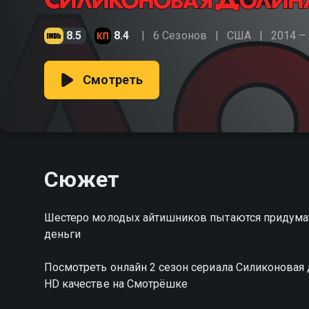
8.5
8.4
6 Сезонов
США
2014 –
Смотреть
Сюжет
Шестеро молодых айтишников пытаются придумать
деньги
Посмотреть онлайн 2 сезон сериала Силиконова
HD качестве на Смотрёшке