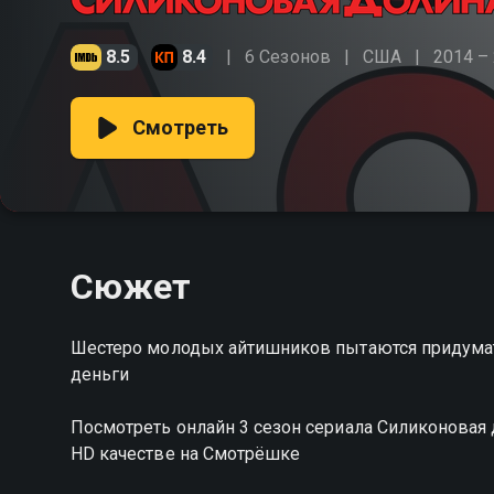
8.5
8.4
6 Сезонов
США
2014 –
Смотреть
Сюжет
Шестеро молодых айтишников пытаются придумать
деньги
Посмотреть онлайн 3 сезон сериала Силиконова
HD качестве на Смотрёшке