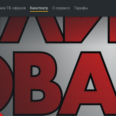
иси ТВ-эфиров
Кинотеатр
О сервисе
Тарифы