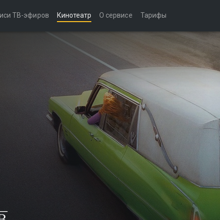
иси ТВ-эфиров
Кинотеатр
О сервисе
Тарифы