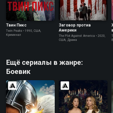
8.4
8.7
6.7
7.3
Твин Пикс
Заговор против
Америки
Twin Peaks • 1990, США,
Криминал
The Plot Against America • 2020,
T
США, Драма
Ещё сериалы в жанре:
Боевик