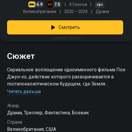
6.9
7.5
4 Сезона
18+
Великобритания
2020 – 2024
Драма
Смотреть
Сквозь снег (сезон 2)
Сюжет
Сериальное воплощение одноименного фильма Пон
Джун-хо, действие которого разворачивается в
постапокалиптическом будущем, где Земля
превратилась в ледяную пустошь.
Читать дальше
Посмотреть онлайн 2 сезон сериала Сквозь снег вы
Жанр
можете совершенно бесплатно в хорошем HD
Драма, Триллер, Фантастика, Боевик
качестве на Смотрёшке
Страна
Великобритания, США