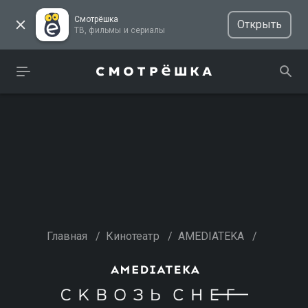
Смотрёшка
Открыть
ТВ, фильмы и сериалы
Главная
/
Кинотеатр
/
AMEDIATEKA
/