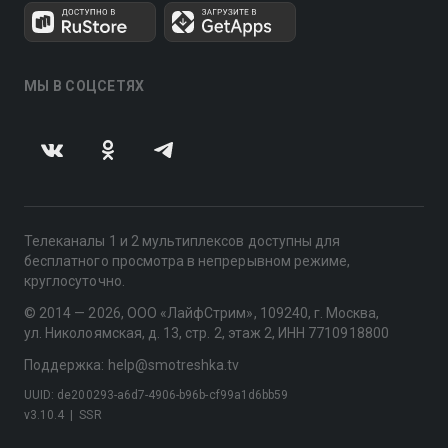
МЫ В СОЦСЕТЯХ
Телеканалы 1 и 2 мультиплексов доступны для
бесплатного просмотра в непрерывном режиме,
круглосуточно.
© 2014 — 2026, ООО «ЛайфСтрим», 109240, г. Москва,
ул. Николоямская, д. 13, стр. 2, этаж 2, ИНН 7710918800
Поддержка: help@smotreshka.tv
UUID: de200293-a6d7-4906-b96b-cf99a1d6bb59
v3.10.4
|
SSR