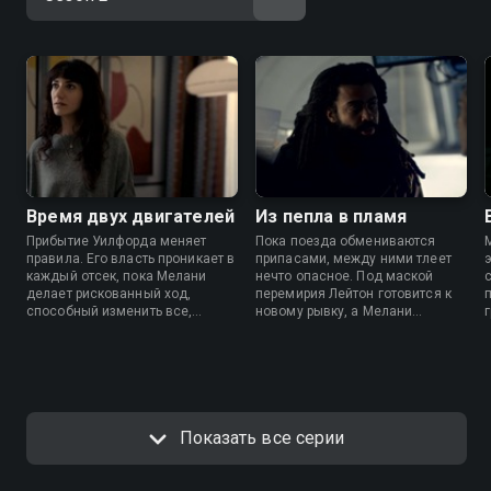
Время двух двигателей
Из пепла в пламя
Прибытие Уилфорда меняет
Пока поезда обмениваются
правила. Его власть проникает в
припасами, между ними тлеет
каждый отсек, пока Мелани
нечто опасное. Под маской
делает рискованный ход,
перемирия Лейтон готовится к
способный изменить все,
новому рывку, а Мелани
Лейтон пытается сохранить
замечает сигнал, который
контроль. Но две машины на
может переписать само
одном пути — это всегда война.
представление о выживании.
И одна из них не доедет.
Показать все серии