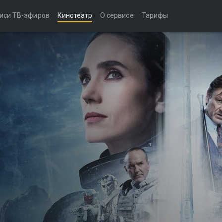
иси ТВ-эфиров
Кинотеатр
О сервисе
Тарифы