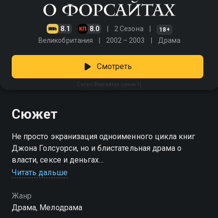
8.1
8.0
2 Сезона
18+
Великобритания
2002 – 2003
Драма
Смотреть
Сага о Форсайтах (сезон 1)
Сюжет
Не просто экранизация одноименного цикла книг
Джона Голсуорси, но и блистательная драма о
власти, сексе и деньгах
Читать дальше
Посмотреть онлайн 1 сезон сериала Сага о
Форсайтах вы можете совершенно бесплатно в
Жанр
хорошем HD качестве на Смотрёшке
Драма, Мелодрама