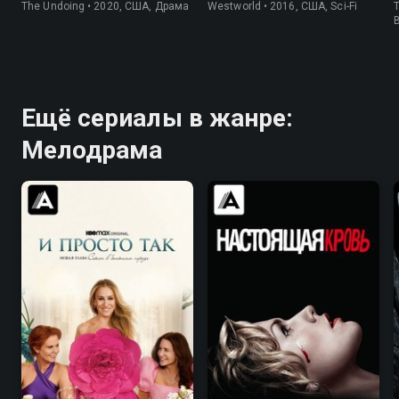
The Undoing • 2020, США, Драма
Westworld • 2016, США, Sci-Fi
T
Ещё сериалы в жанре:
Мелодрама