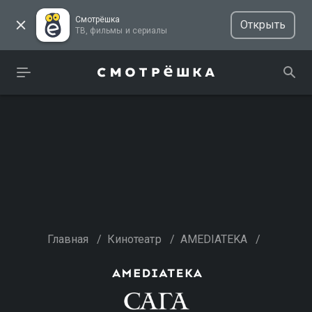
Смотрёшка
Открыть
ТВ, фильмы и сериалы
Главная
/
Кинотеатр
/
AMEDIATEKA
/