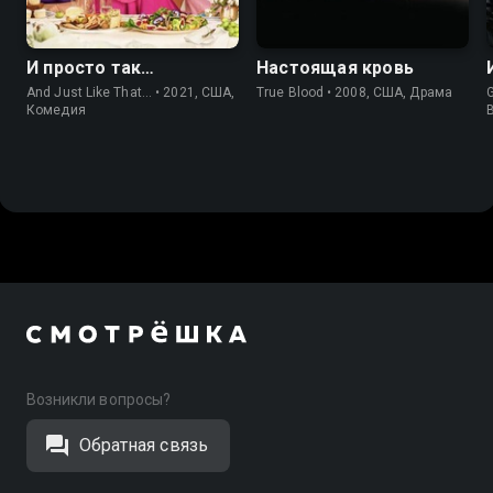
7.2
5.6
7.7
7.9
И просто так…
Настоящая кровь
And Just Like That... • 2021, США,
True Blood • 2008, США, Драма
Комедия
Возникли вопросы?
Обратная связь