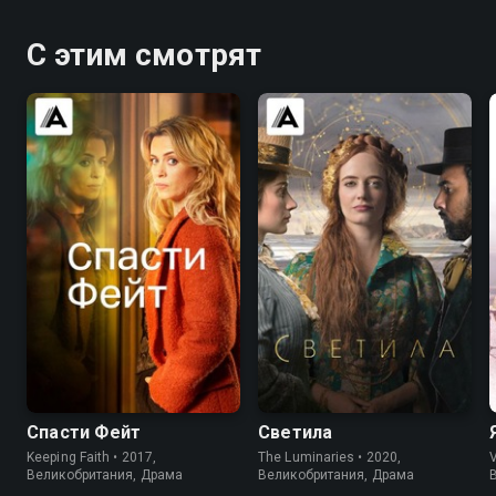
С этим смотрят
7.5
7.1
7.0
6.4
Спасти Фейт
Светила
Keeping Faith • 2017,
The Luminaries • 2020,
V
Великобритания, Драма
Великобритания, Драма