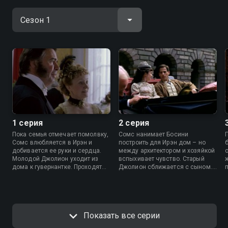
1 серия
2 серия
Пока семья отмечает помолвку,
Сомс нанимает Босини
Сомс влюбляется в Ирэн и
построить для Ирэн дом – но
добивается ее руки и сердца.
между архитектором и хозяйкой
Молодой Джолион уходит из
вспыхивает чувство. Старый
дома к гувернантке. Проходят
Джолион сближается с сыном.
годы – и новая встреча между
На балу Джун и Сомс впервые
Ирэн и Босини ломает всё, что
понимают, что между Ирэн и
она строила с мужем.
Босини нечто большее, чем
просто работа.
Показать все серии