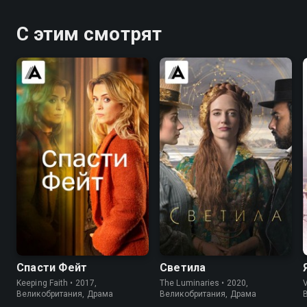
С этим смотрят
7.5
7.1
7.0
6.4
Спасти Фейт
Светила
Keeping Faith • 2017,
The Luminaries • 2020,
V
Великобритания, Драма
Великобритания, Драма