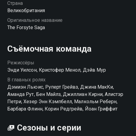
хорошем HD качестве на Смотрёшке
Страна
Великобритания
Оригинальное название
The Forsyte Saga
Съёмочная команда
Режиссёры
Энди Уилсон, Кристофер Менол, Дэйв Мур
В главных ролях
Дэмиэн Льюис, Руперт Грейвз, Джина МакКи,
Аманда Рут, Бен Майлз, Джиллиан Кирни, Алистэр
Петри, Хезер Энн Кэмпбелл, Малкольм Реберн,
Барбара Флинн, Корин Редгрейв, Йоан Гриффит
Сезоны и серии