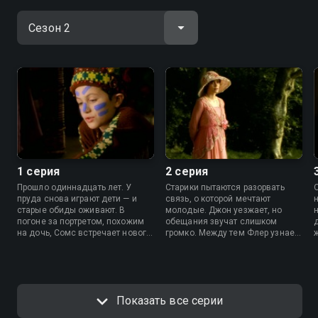
1 серия
2 серия
Прошло одиннадцать лет. У
Старики пытаются разорвать
пруда снова играют дети — и
связь, о которой мечтают
старые обиды оживают. В
молодые. Джон уезжает, но
погоне за портретом, похожим
обещания звучат слишком
на дочь, Сомс встречает нового
громко. Между тем Флер узнает,
соперника. А у Флер и Джона
что любовь – не единственная
начинается история, слишком
тайна ее семьи.
похожая на прошлое.
п
Показать все серии