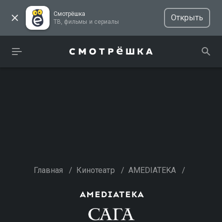
Смотрёшка
Открыть
ТВ, фильмы и сериалы
Главная
/
Кинотеатр
/
AMEDIATEKA
/