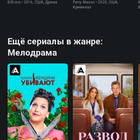
Billions • 2016, США, Драма
Perry Mason • 2020, США,
K
Криминал
Ещё сериалы в жанре:
Мелодрама