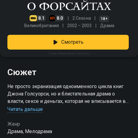
8.1
8.0
2 Сезона
18+
Великобритания
2002 – 2003
Драма
Смотреть
Сага о Форсайтах (сезон 2)
Сюжет
Не просто экранизация одноименного цикла книг
Джона Голсуорси, но и блистательная драма о
власти, сексе и деньгах, которая не вписывается в
рамки приличия викторианской эпохи
Читать дальше
Посмотреть онлайн 2 сезон сериала Сага о
Жанр
Форсайтах вы можете совершенно бесплатно в
Драма, Мелодрама