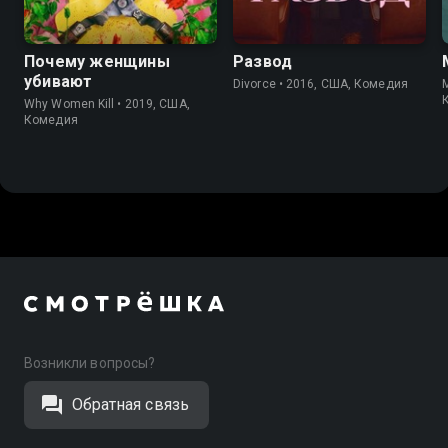
8.3
8.3
7.2
6.8
Почему женщины
Развод
убивают
Divorce • 2016, США, Комедия
M
Why Women Kill • 2019, США,
Комедия
Возникли вопросы?
Обратная связь