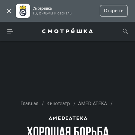
Смотрёшка
Открыть
ТВ, фильмы и сериалы
Главная
/
Кинотеатр
/
AMEDIATEKA
/