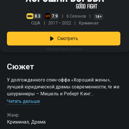
8.3
7.9
6 Сезонов
18+
США
2017 – 2022
Криминал
Смотреть
Хорошая борьба (сезон 2)
Сюжет
У долгожданного спин-оффа «Хорошей жены»,
лучшей юридической драмы современности, те же
шоураннеры – Мишель и Роберт Кинг
Читать дальше
Посмотреть онлайн 2 сезон сериала Хорошая
борьба вы можете совершенно бесплатно в
Жанр
хорошем HD качестве на Смотрёшке
Криминал, Драма