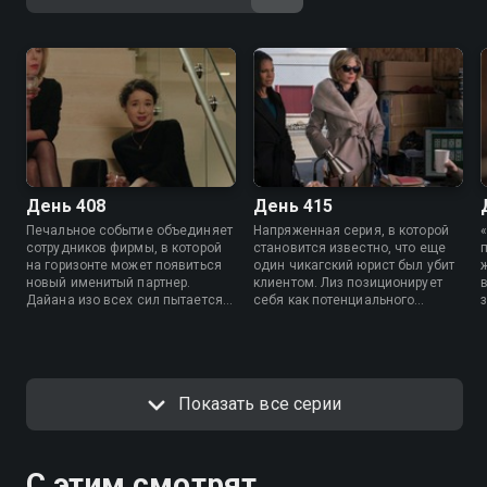
День 408
День 415
Печальное событие объединяет
Напряженная серия, в которой
сотрудников фирмы, в которой
становится известно, что еще
на горизонте может появиться
один чикагский юрист был убит
новый именитый партнер.
клиентом. Лиз позиционирует
Дайана изо всех сил пытается
себя как потенциального
справиться с безумием этого
союзника Дайаны. Судебный
мира; Майя сталкивается с еще
процесс над Майей принимает
одним препятствием из-за
нежелательный оборот
скандала с родителями.
Показать все серии
С этим смотрят