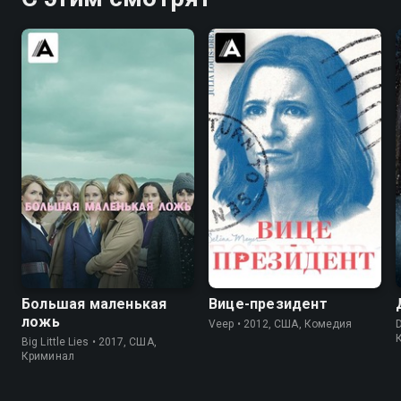
8.2
8.4
7.5
8.4
Большая маленькая
Вице-президент
ложь
Veep • 2012, США, Комедия
D
Big Little Lies • 2017, США,
Криминал