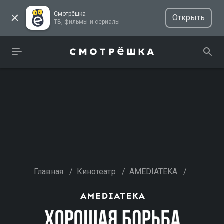
Смотрёшка
Открыть
ТВ, фильмы и сериалы
Главная
/
Кинотеатр
/
AMEDIATEKA
/