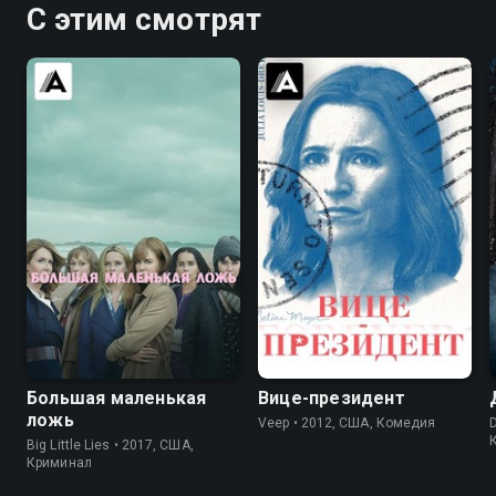
С этим смотрят
8.2
8.4
7.5
8.4
Большая маленькая
Вице-президент
ложь
Veep • 2012, США, Комедия
D
Big Little Lies • 2017, США,
Криминал