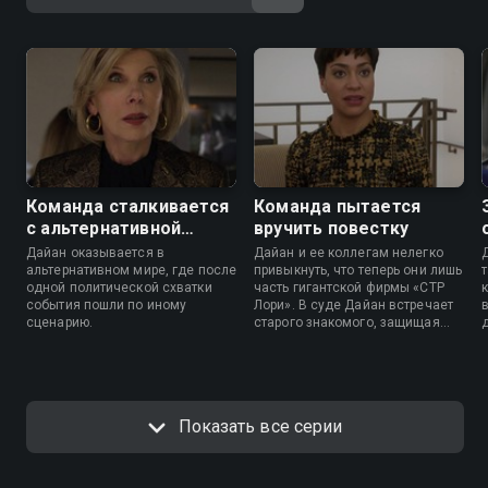
Команда сталкивается
Команда пытается
с альтернативной
вручить повестку
реальностью
Дайан оказывается в
Дайан и ее коллегам нелегко
альтернативном мире, где после
привыкнуть, что теперь они лишь
одной политической схватки
часть гигантской фирмы «СТР
события пошли по иному
Лори». В суде Дайан встречает
сценарию.
старого знакомого, защищая
предпринимательницу от
крупного подрядчика. Лукка
получает интересное дело о
разводе и неожиданного
союзника.
Показать все серии