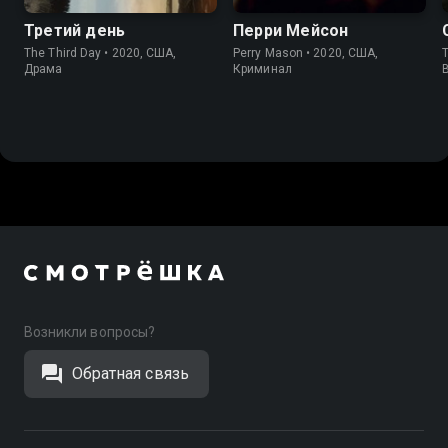
Третий день
Перри Мейсон
The Third Day • 2020, США,
Perry Mason • 2020, США,
T
Драма
Криминал
Возникли вопросы?
Обратная связь