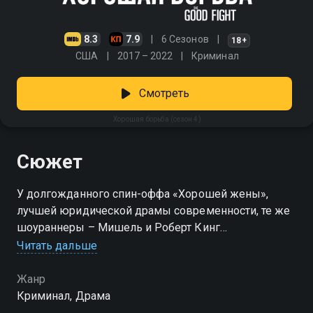
8.3
7.9
6 Сезонов
18+
США
2017 – 2022
Криминал
Смотреть
Хорошая борьба (сезон 4)
Сюжет
У долгожданного спин-оффа «Хорошей жены»,
лучшей юридической драмы современности, те же
шоураннеры – Мишель и Роберт Кинг
Читать дальше
Посмотреть онлайн 4 сезон сериала Хорошая
борьба вы можете совершенно бесплатно в
Жанр
хорошем HD качестве на Смотрёшке
Криминал, Драма