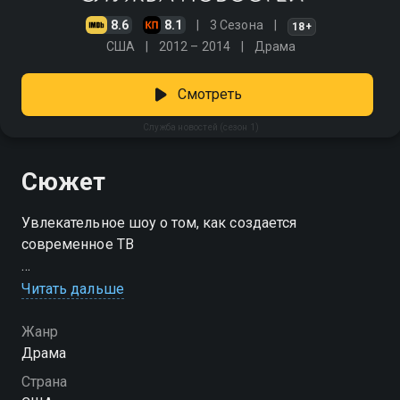
8.6
8.1
3 Сезона
18+
США
2012 – 2014
Драма
Смотреть
Служба новостей (сезон 1)
Сюжет
Увлекательное шоу о том, как создается
современное ТВ
Посмотреть онлайн 1 сезон сериала Служба
Читать дальше
новостей вы можете совершенно бесплатно в
хорошем HD качестве на Смотрёшке
Жанр
Драма
Страна