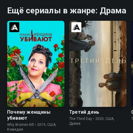
Ещё сериалы в жанре: Драма
8.3
8.3
6.2
6.4
Почему женщины
Третий день
убивают
The Third Day • 2020, США,
Драма
Why Women Kill • 2019, США,
Комедия