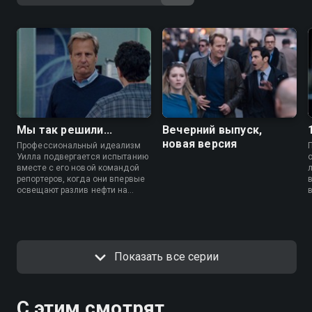
Мы так решили...
Вечерний выпуск,
новая версия
Профессиональный идеализм
Уилла подвергается испытанию
вместе с его новой командой
репортеров, когда они впервые
освещают разлив нефти на
платформе «Глубоководный
горизонт».
Показать все серии
С этим смотрят