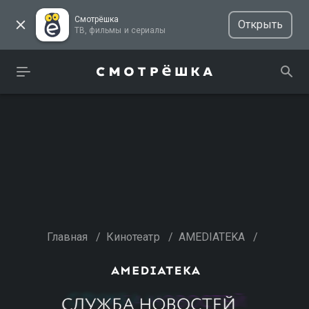
Смотрёшка
Открыть
ТВ, фильмы и сериалы
Главная
/
Кинотеатр
/
AMEDIATEKA
/