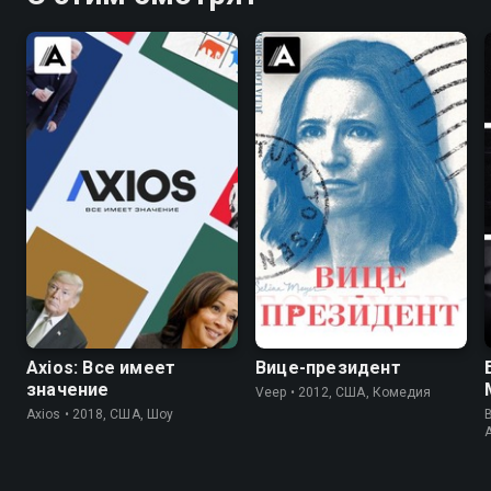
6.6
7.5
8.4
Axios: Все имеет
Вице-президент
значение
Veep • 2012, США, Комедия
Axios • 2018, США, Шоу
B
A