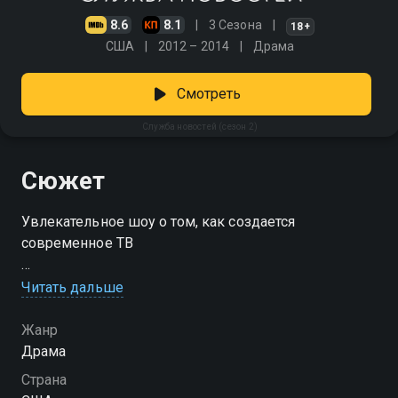
8.6
8.1
3 Сезона
18+
США
2012 – 2014
Драма
Смотреть
Служба новостей (сезон 2)
Сюжет
Увлекательное шоу о том, как создается
современное ТВ
Посмотреть онлайн 2 сезон сериала Служба
Читать дальше
новостей вы можете совершенно бесплатно в
хорошем HD качестве на Смотрёшке
Жанр
Драма
Страна