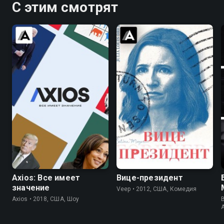
С этим смотрят
6.6
7.5
8.4
Axios: Все имеет
Вице-президент
значение
Veep • 2012, США, Комедия
Axios • 2018, США, Шоу
B
A