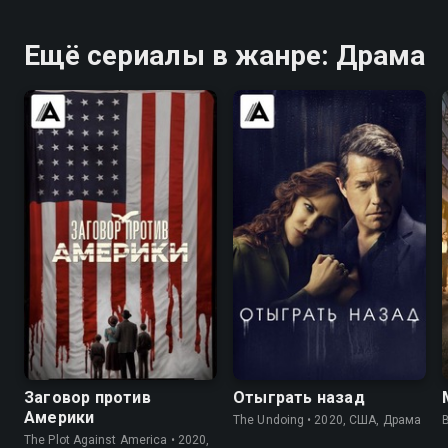
Ещё сериалы в жанре: Драма
6.7
7.3
7.6
7.4
Заговор против
Отыграть назад
Америки
The Undoing • 2020, США, Драма
B
The Plot Against America • 2020,