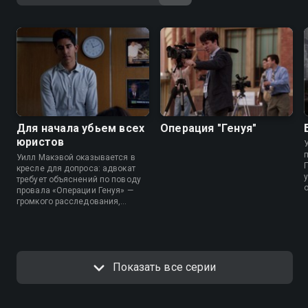
Для начала убьем всех
Операция "Генуя"
юристов
У
Уилл Макэвой оказывается в
кресле для допроса: адвокат
требует объяснений по поводу
провала «Операции Генуя» —
громкого расследования,
которое обернулось
катастрофой для всей редакции.
Показать все серии