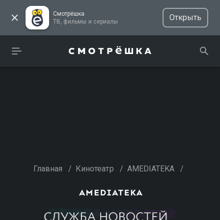
Смотрёшка
Открыть
ТВ, фильмы и сериалы
Главная
/
Кинотеатр
/
AMEDIATEKA
/