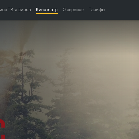
иси ТВ-эфиров
Кинотеатр
О сервисе
Тарифы