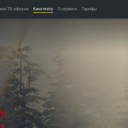
иси ТВ-эфиров
Кинотеатр
О сервисе
Тарифы