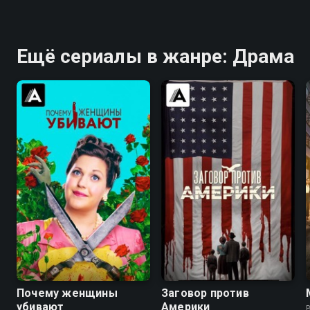
Ещё сериалы в жанре: Драма
8.3
8.3
6.7
7.3
Почему женщины
Заговор против
убивают
Америки
B