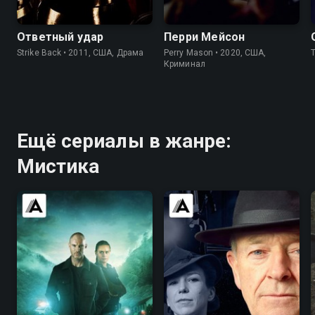
7.5
8.1
7.6
7.6
Ответный удар
Перри Мейсон
Strike Back • 2011, США, Драма
Perry Mason • 2020, США,
Криминал
Ещё сериалы в жанре:
Мистика