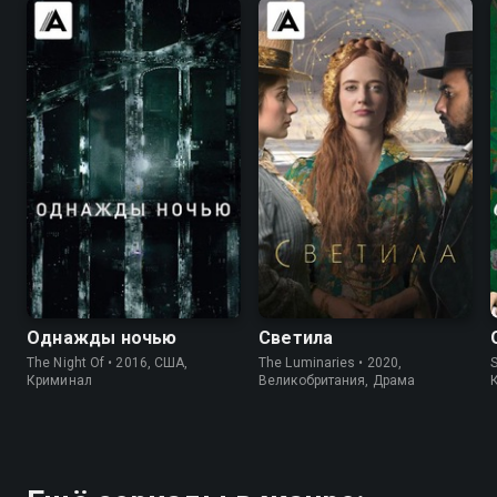
7.8
8.4
7.0
6.4
Однажды ночью
Светила
The Night Of • 2016, США,
The Luminaries • 2020,
S
Криминал
Великобритания, Драма