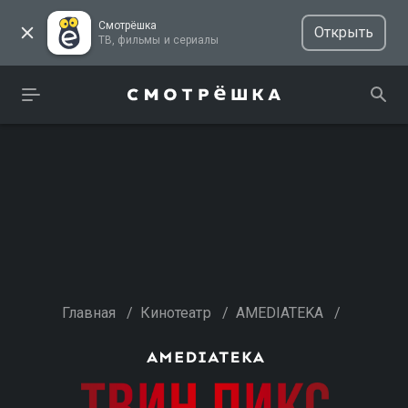
Смотрёшка
Открыть
ТВ, фильмы и сериалы
Главная
/
Кинотеатр
/
AMEDIATEKA
/