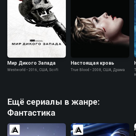
7.8
8.4
7.7
7.9
Мир Дикого Запада
Настоящая кровь
Westworld • 2016, США, Sci-Fi
True Blood • 2008, США, Драма
T
Ещё сериалы в жанре:
Фантастика