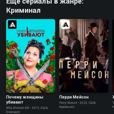
Ещё сериалы в жанре:
Криминал
8.3
8.3
7.6
7.6
Почему женщины
Перри Мейсон
убивают
Perry Mason • 2020, США,
T
Криминал
Why Women Kill • 2019, США,
Комедия