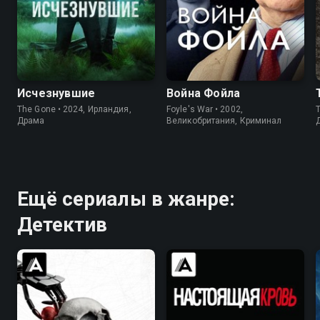
7.0
6.9
8.4
8.6
Исчезнувшие
Война Фойла
The Gone • 2024, Ирландия,
Foyle's War • 2002,
T
Драма
Великобритания, Криминал
Ещё сериалы в жанре:
Детектив