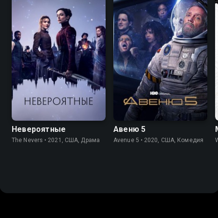
7.3
7.4
6.9
6.7
Невероятные
Авеню 5
The Nevers • 2021, США, Драма
Avenue 5 • 2020, США, Комедия
W