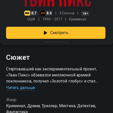
8.7
8.4
3 Сезона
18+
США
1990 – 2017
Криминал
Смотреть
Твин Пикс (сезон 3)
Сюжет
Стартовавший как экспериментальный проект,
«Твин Пикс» обзавелся миллионной армией
поклонников, получил «Золотой глобус» и стал
одним из лучших ТВ-шоу по версии журнала Time
Читать дальше
Посмотреть онлайн 3 сезон сериала Твин Пикс вы
Жанр
можете совершенно бесплатно в хорошем HD
Криминал, Драма, Триллер, Мистика, Детектив,
качестве на Смотрёшке
Фантастика