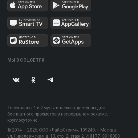
МЫ В СОЦСЕТЯХ
Телеканалы 1 и 2 мультиплексов доступны для
бесплатного просмотра в непрерывном режиме,
круглосуточно.
© 2014 — 2026, ООО «ЛайфСтрим», 109240, г. Москва,
ул. Николоямская, д. 13, стр. 2, этаж 2, ИНН 7710918800