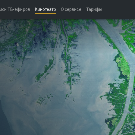
иси ТВ-эфиров
Кинотеатр
О сервисе
Тарифы