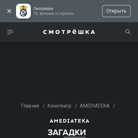
Смотрёшка
Открыть
ТВ, фильмы и сериалы
Главная
/
Кинотеатр
/
AMEDIATEKA
/