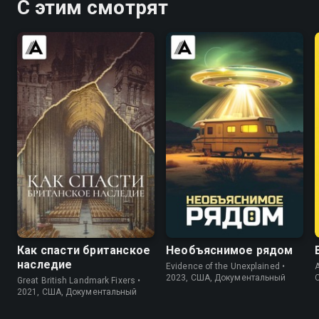
С этим смотрят
7.4
7.1
6.2
Как спасти британское
Необъяснимое рядом
наследие
Evidence of the Unexplained •
A
2023, США, Документальный
Great British Landmark Fixers •
2021, США, Документальный