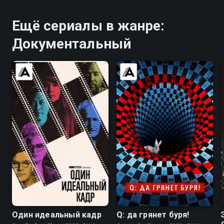
Ещё сериалы в жанре:
Документальный
6.6
7.0
6.9
7.5
Один идеальный кадр
Q: да грянет буря!