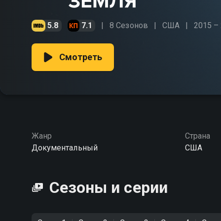
5.8
7.1
8 Сезонов
США
2015 –
Смотреть
Жанр
Страна
Документальный
США
Сезоны и серии