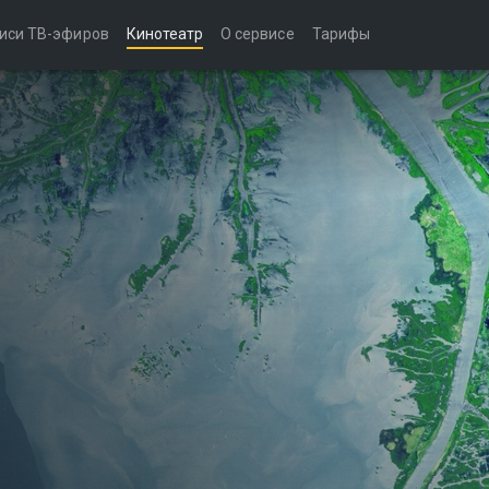
иси ТВ-эфиров
Кинотеатр
О сервисе
Тарифы