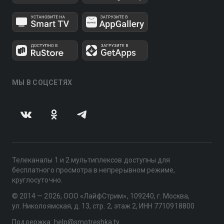
МЫ В СОЦСЕТЯХ
Телеканалы 1 и 2 мультиплексов доступны для
бесплатного просмотра в непрерывном режиме,
круглосуточно.
© 2014 — 2026, ООО «ЛайфСтрим», 109240, г. Москва,
ул. Николоямская, д. 13, стр. 2, этаж 2, ИНН 7710918800
Поддержка: help@smotreshka.tv