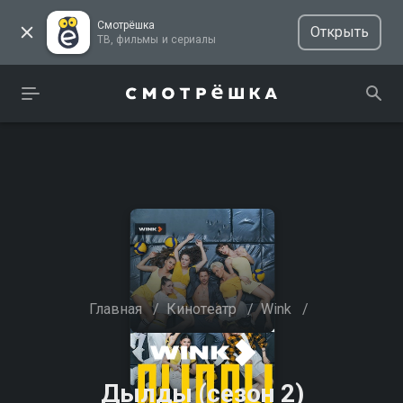
Смотрёшка
Открыть
ТВ, фильмы и сериалы
Главная
/
Кинотеатр
/
Wink
/
Дылды (сезон 2)