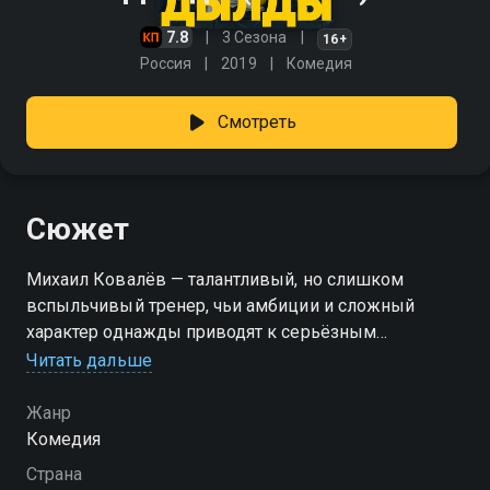
7.8
3 Сезона
16+
Россия
2019
Комедия
Смотреть
Сюжет
Михаил Ковалёв — талантливый, но слишком
вспыльчивый тренер, чьи амбиции и сложный
характер однажды приводят к серьёзным
последствиям. Из-за постоянных конфликтов и
Читать дальше
пренебрежительного отношения к женщинам он
теряет работу и оказывается далеко от привычного
Жанр
уровня большого спорта. Чтобы вернуть себе место
Комедия
в Суперлиге, ему дают непростое условие —
Страна
привести к победе провинциальную студенческую