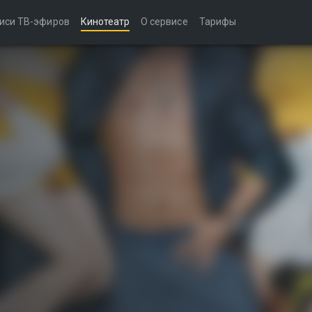
иси ТВ-эфиров
Кинотеатр
О сервисе
Тарифы