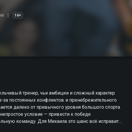
ия
16+
льчивый тренер, чьи амбиции и сложный характер
з-за постоянных конфликтов и пренебрежительного
ается далеко от привычного уровня большого спорта.
 непростое условие — привести к победе
ьную команду. Для Михаила это шанс всё исправить,
он ожидал. На его стороне нет ни доверия, ни