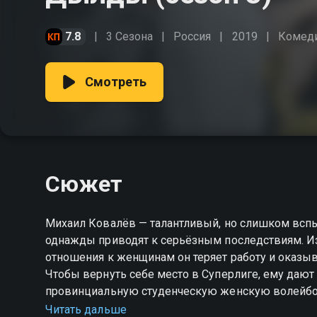
7.8
3 Сезона
Россия
2019
Комед
Смотреть
Сюжет
Михаил Ковалёв — талантливый, но слишком вспы
однажды приводят к серьёзным последствиям. И
отношения к женщинам он теряет работу и оказыв
Чтобы вернуть себе место в Суперлиге, ему дают
провинциальную студенческую женскую волейбол
но путь к нему оказывается гораздо сложнее, чем 
Читать дальше