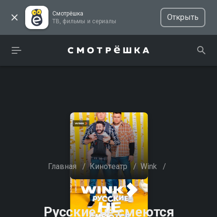
Смотрёшка
Открыть
ТВ, фильмы и сериалы
Главная
/
Кинотеатр
/
Wink
/
Русские не смеются