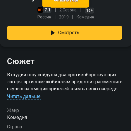
7.1
2 Сезона
16+
Россия
2019
Комедия
Смотреть
Сюжет
В студии шоу сойдутся два противоборствующих
лагеря: артистам-любителям предстоит рассмешить
скупых на эмоции зрителей, а им в свою очередь —
не рассмеяться. Деньги достанутся тем, кто лучше
Читать дальше
справится со своей задачей.
Жанр
Комедия
Страна