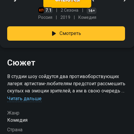
7.1
2 Сезона
16+
Россия
2019
Комедия
Смотреть
Сюжет
В студии шоу сойдутся два противоборствующих
лагеря: артистам-любителям предстоит рассмешить
скупых на эмоции зрителей, а им в свою очередь —
не рассмеяться. Деньги достанутся тем, кто лучше
Читать дальше
справится со своей задачей.
Жанр
Посмотреть онлайн 1 сезон сериала Русские не
Комедия
смеются вы можете совершенно бесплатно в
Страна
хорошем HD качестве на Смотрёшке