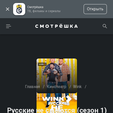
Смотрёшка
Открыть
ТВ, фильмы и сериалы
Главная
/
Кинотеатр
/
Wink
/
Русские не смеются (сезон 1)