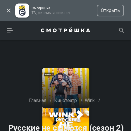
Смотрёшка
Открыть
ТВ, фильмы и сериалы
Главная
/
Кинотеатр
/
Wink
/
Русские не смеются (сезон 2)