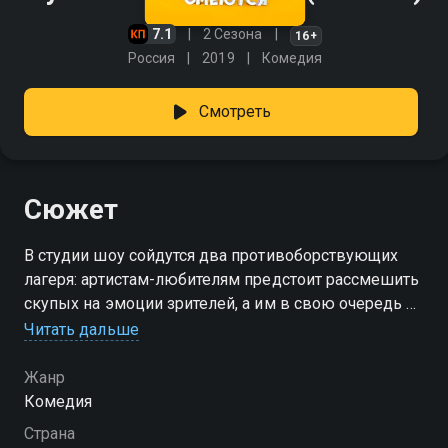
7.1
2 Сезона
16+
Россия
2019
Комедия
Смотреть
Сюжет
В студии шоу сойдутся два противоборствующих
лагеря: артистам-любителям предстоит рассмешить
скупых на эмоции зрителей, а им в свою очередь —
не рассмеяться. Деньги достанутся тем, кто лучше
Читать дальше
справится со своей задачей.
Жанр
Посмотреть онлайн 2 сезон сериала Русские не
Комедия
смеются вы можете совершенно бесплатно в
Страна
хорошем HD качестве на Смотрёшке