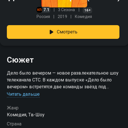
7.1
3 Сезона
16+
Россия
2019
Комедия
Смотреть
Сюжет
Дело было вечером — новое развлекательное шоу
телеканала СТС. В каждом выпуске «Дело было
вечером» встретятся две команды звёзд под
руководством капитанов — обычных зрителей,
Читать дальше
прошедших кастинг. Участники превратятся в
таксистов, соберут «звезду» по частям, угадают
Жанр
песню в исполнении компьютера, изобразят хит и
Комедия, Тв-Шоу
поучаствуют в других неожиданных конкурсах. В
Страна
финале каждого выпуска капитан команды