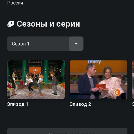
Россия
победителей выберет одну звезду, с которой
продолжит бороться за главный денежный приз —
500 000 рублей. В случае победы половину суммы
Сезоны и серии
забирает капитан, а остальные 50% получает
звёздный участник, чтобы передать выигранную
сумму в благотворительный фонд. Является
адаптацией американской программы «Hollywood
Game Night». Ранее программа выходила на Первом
канале под названием «Подмосковные вечера» с
другими ведущими. Часть съёмочной группы шоу
«Дело было вечером» сформирована на основе
творческих кадров «Подмосковных вечеров»,
другая же часть — представлена креативной
командой канала СТС.
Эпизод 1
Эпизод 2
Посмотреть онлайн 1 сезон сериала Дело было
вечером вы можете совершенно бесплатно в
хорошем HD качестве на Смотрёшке