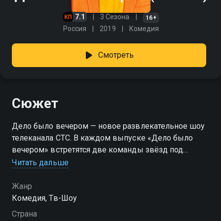
7.1
3 Сезона
16+
Россия
2019
Комедия
Смотреть
Сюжет
Дело было вечером — новое развлекательное шоу
телеканала СТС. В каждом выпуске «Дело было
вечером» встретятся две команды звёзд под
руководством капитанов — обычных зрителей,
Читать дальше
прошедших кастинг. Участники превратятся в
таксистов, соберут «звезду» по частям, угадают
Жанр
песню в исполнении компьютера, изобразят хит и
Комедия, Тв-Шоу
поучаствуют в других неожиданных конкурсах. В
Страна
финале каждого выпуска капитан команды