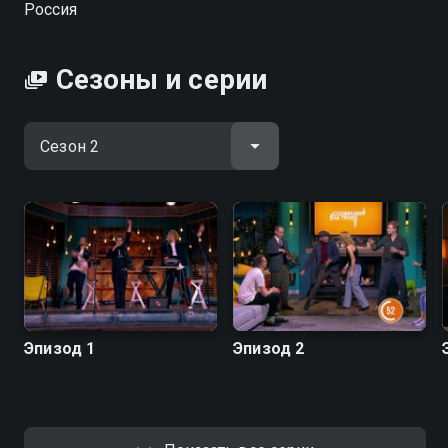
Россия
победителей выберет одну звезду, с которой
продолжит бороться за главный денежный приз —
500 000 рублей. В случае победы половину суммы
Сезоны и серии
забирает капитан, а остальные 50% получает
звёздный участник, чтобы передать выигранную
сумму в благотворительный фонд. Является
адаптацией американской программы «Hollywood
Game Night». Ранее программа выходила на Первом
канале под названием «Подмосковные вечера» с
другими ведущими. Часть съёмочной группы шоу
«Дело было вечером» сформирована на основе
творческих кадров «Подмосковных вечеров»,
другая же часть — представлена креативной
командой канала СТС.
Эпизод 1
Эпизод 2
Посмотреть онлайн 2 сезон сериала Дело было
вечером вы можете совершенно бесплатно в
хорошем HD качестве на Смотрёшке