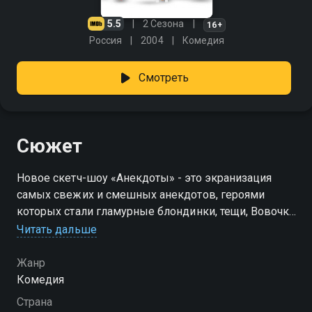
5.5
2 Сезона
16+
Россия
2004
Комедия
Смотреть
Сюжет
Новое скетч-шоу «Анекдоты» - это экранизация
самых свежих и смешных анекдотов, героями
которых стали гламурные блондинки, тещи, Вовочки
и Казановы в шкафу. В главных ролях шоу снялись
Читать дальше
всем нам хорошо известные актеры. И каждый из
них выбрал себе роль по душе. Андрей Федорцов –
Жанр
преданный семьянин, поэтому выбрал для себя
Комедия
роли мужей. Семен Стругачев выбрал анекдоты о
Страна
мужской дружбе. А Юрий Гальцев сыграл