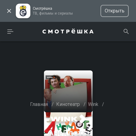
Смотрёшка
Открыть
ТВ, фильмы и сериалы
Главная
/
Кинотеатр
/
Wink
/
Анекдоты